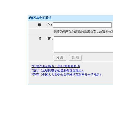
■
请发表您的看法
用 户：
您要为您所发的言论的后果负责，故请各位
留 言：
*经营许可证编号：京ICP00000008号
*遵守《互联网电子公告服务管理规定》
*遵守《全国人大常委会关于维护互联网安全的规定》