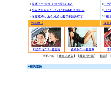
3
双环上市 售价11.98万至15.98万
8
一汽
4
马自达旗舰跑车RX-8比去年6月低30万元
9
日产
5
库存减20万 五个月消化去年半数库存车
10
在
汽车娱乐
谍照
刘德华撞车 吓傻若英
瞿颖买车不要空调
李
页面功能 【
我来说两句
】【
我要“揪”错
】【
推荐
】
■
相关连接