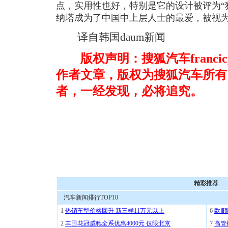
点，实用性也好，特别是它的设计被评为“
纳塔成为了中国中上层人士的最爱，被视
译自韩国daum
新闻
版权声明：搜狐汽车francic
作者文章，版权为搜狐汽车所有
者，一经发现，必将追究。
精彩推荐
汽车新闻排行TOP10
1
热销车型价格回升 新三样11万元以上
6
欧Ⅲ
2
丰田花冠威驰全系优惠4000元 仅限北京
7
高管