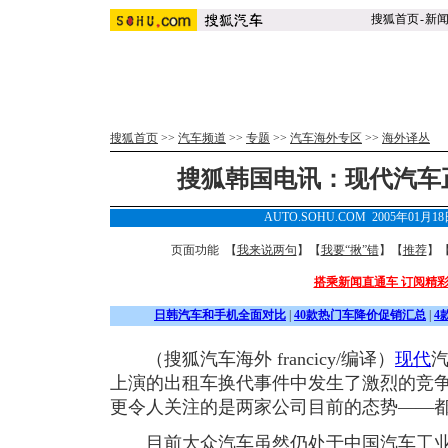
搜狐首页
-
新
搜狐首页
>>
汽车频道
>>
专题
>>
汽车海外专区
>>
海外译丛
搜狐韩国电讯：现代汽车
AUTO.SOHU.COM 2005年01月1
页面功能 【
我来说两句
】【
我要“揪”错
】【
推荐
】
搭乘新闻直通车 订阅精
日韩汽车和手机全面对比
|
40款热门车降价促销汇总
|
4
（搜狐汽车海外 francicy/编译）
现代
上演的出租车换代事件中发生了激烈的竞
更令人关注的是两家公司目前的态势——
目前大众汽车虽然仍处于中国汽车工业界