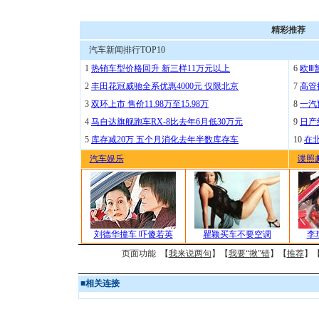
精彩推荐
汽车新闻排行TOP10
1
热销车型价格回升 新三样11万元以上
6
欧Ⅲ
2
丰田花冠威驰全系优惠4000元 仅限北京
7
高管
3
双环上市 售价11.98万至15.98万
8
一汽
4
马自达旗舰跑车RX-8比去年6月低30万元
9
日产
5
库存减20万 五个月消化去年半数库存车
10
在
汽车娱乐
谍照
刘德华撞车 吓傻若英
瞿颖买车不要空调
李
页面功能 【
我来说两句
】【
我要“揪”错
】【
推荐
】
■
相关连接