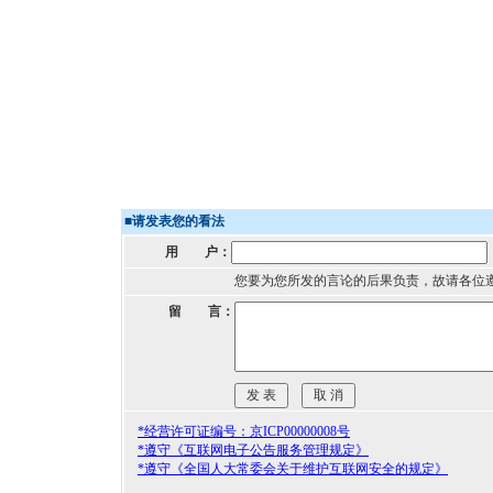
■
请发表您的看法
用 户：
您要为您所发的言论的后果负责，故请各位
留 言：
*经营许可证编号：京ICP00000008号
*遵守《互联网电子公告服务管理规定》
*遵守《全国人大常委会关于维护互联网安全的规定》