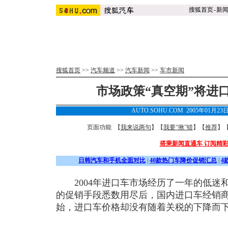
搜狐首页
-
新
搜狐首页
>>
汽车频道
>>
汽车新闻
>>
车市新闻
市场政策“真空期”将进
AUTO.SOHU.COM 2005年01月23
页面功能 【
我来说两句
】【
我要“揪”错
】【
推荐
】
搭乘新闻直通车 订阅精
日韩汽车和手机全面对比
|
40款热门车降价促销汇总
|
4
2004年进口车市场经历了一年的低迷
的促销手段悉数用尽后，国内进口车经销商
始，进口车价格却没有随着关税的下降而