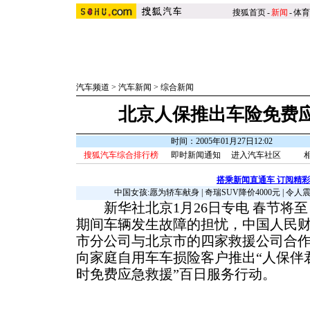
搜狐首页
-
新闻
-
体育
汽车频道
>
汽车新闻
>
综合新闻
北京人保推出车险免费
时间：2005年01月27日12:02
搜狐汽车综合排行榜
即时新闻通知
进入汽车社区
搭乘新闻直通车 订阅精
中国女孩:愿为轿车献身
|
奇瑞SUV降价4000元
|
令人
新华社北京1月26日专电 春节将至
期间车辆发生故障的担忧，中国人民
市分公司与北京市的四家救援公司合
向家庭自用车车损险客户推出“人保伴
时免费应急救援”百日服务行动。