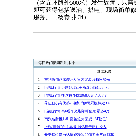
（含五环路外500米）发生故障，只需拨
即可获得包括送油、搭电、现场简单
服务。（杨青 张旭）
每日热门新闻跟贴排行
新闻标题
1
吉利熊猫路试谍照及官方定装照独家曝光
2
[搜狐行情]迈腾1.8TSI手动舒适降1.6万元
3
[搜狐行情]捷达最多优惠6800元 7.05万起
4
落伍但仍有优势? 独家详解两厢版标致307
5
[搜狐行情]马6现车充足降幅稳定 最多4万
6
南汽名爵推1.8L 疑被迫为荣威1.8T让位?
7
上汽“豪赌”自主品牌 40亿用于硬件投入
8
长安福特马自达增资20% 2008迎来三款新车