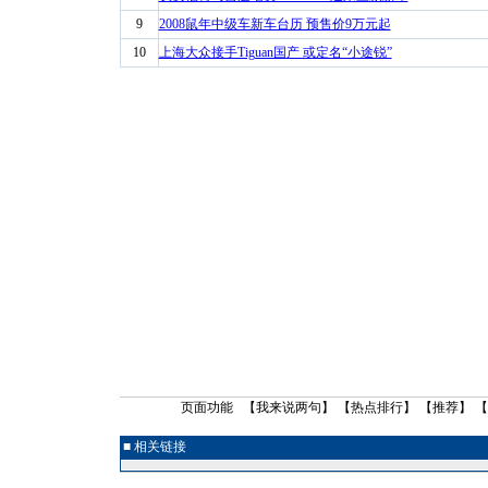
9
2008鼠年中级车新车台历 预售价9万元起
10
上海大众接手Tiguan国产 或定名“小途锐”
页面功能 【
我来说两句
】 【
热点排行
】 【
推荐
】 
■ 相关链接