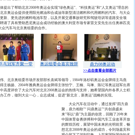
出了帮助北京2008年奥运会实现“绿色奥运”、“科技奥运”和“人文奥运”理念的
北京奥运会提供使用阳光燃油和合成油等新型清洁燃料和代用燃料的汽车、与大众
更新、更先进的燃料电池车型，以及开展交通事故研究和驾驶培训等道路安全项
聘请了具有赞助悉尼奥运会成功经验的澳大利亚市场专家雷文安先生出任奥林匹克
大众汽车与北京奥组委的合作。
乒乓冠军齐聚一堂
奥运组委会嘉宾致辞
鼎力08奥运动
>>点击查看全部图片
北京奥组委市场开发部部长袁斌等领导，1984年洛杉矶奥运会金牌得主马燕
牌得主杨扬、2004年雅典奥运会金牌得主张怡宁、王楠、马琳、陈玘等奥运冠军出席
中高度评价了大众汽车对北京2008奥运会的热情与支持，她希望国内外各界人士积
办工作，做到大众一心，众志成城，促进“新北京，新奥运”战略的实现。
大众汽车在活动中，通过发挥“四方鼎
聚，鼎力相助”“ 问鼎奥运”“共创鼎盛未
来”等以“鼎”为主题的创意，回顾了20年来
中国体育奋勇拼搏和中国汽车工业改革开放
的辉煌历程，展望中国未来的光明前景，畅
想北京2008年奥运会的成功，令到场嘉宾和
观众留下了深刻印象。上百家国际国内知名