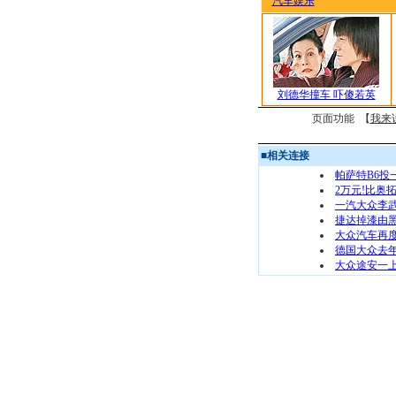
汽车娱乐
刘德华撞车 吓傻若英
页面功能 【
我来
■
相关连接
帕萨特B6投
2万元!比奥
一汽大众李
捷达掉漆由黑
大众汽车再
德国大众去
大众途安一上