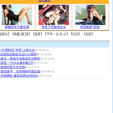
谍照趣图
瞿颖买车不要空调
李玟下车险些走光
李霞最爱“屁股”
说两句
】【
我要“揪”错
】【
推荐
】【字体：
大
中
小
】【
打印
】 【
关闭
】
一汽 斯柯达“补偿”上海大众
(01/28 08:32)
拓还便宜的新款大众Fox(谍照)
(01/27 09:44)
武表示：奥迪不会跟进宝马降价
(01/27 10:44)
变蓝 一汽大众被判赔2万
(01/27 07:53)
度称雄巴西卡车市场
(01/25 11:23)
年喜忧参半：全球增销中国走低
(01/25 08:26)
市就降价 最高优惠达6000元
(01/25 07:52)