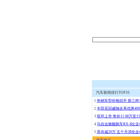
汽车新闻排行TOP10
1
热销车型价格回升 新三样
2
丰田花冠威驰全系优惠400
3
双环上市 售价11.98万至15
4
马自达旗舰跑车RX-8比去
5
库存减20万 五个月消化