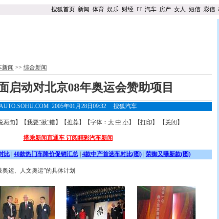
搜狐首页
-
新闻
-
体育
-
娱乐
-
财经
-
IT
-
汽车
-
房产
-
女人
-
短信
-
彩信
-
车新闻
>>
综合新闻
面启动对北京08年奥运会赞助项目
AUTO.SOHU.COM 2005年01月28日09:32
搜狐汽车
说两句
】【
我要“揪”错
】【
推荐
】【字体：
大
中
小
】【
打印
】 【
关闭
】
搭乘新闻直通车 订阅精彩汽车新闻
对比
|
40款热门车降价促销汇总
|
4款中产首选车对比(图)
|
荣御又曝新款(图)
奥运、人文奥运”的具体计划