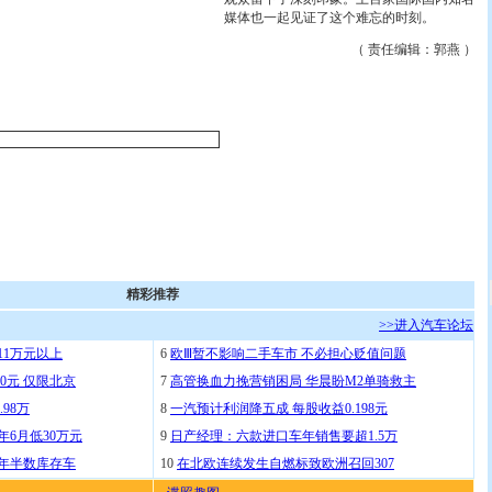
媒体也一起见证了这个难忘的时刻。
（ 责任编辑：郭燕 ）
精彩推荐
>>进入汽车论坛
11万元以上
6
欧Ⅲ暂不影响二手车市 不必担心贬值问题
0元 仅限北京
7
高管换血力挽营销困局 华晨盼M2单骑救主
.98万
8
一汽预计利润降五成 每股收益0.198元
年6月低30万元
9
日产经理：六款进口车年销售要超1.5万
去年半数库存车
10
在北欧连续发生自燃标致欧洲召回307