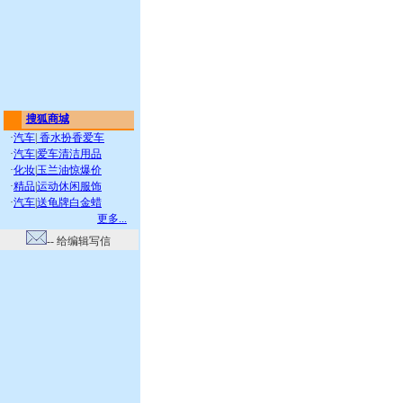
搜狐商城
·
汽车
|
香水扮香爱车
·
汽车
|
爱车清洁用品
·
化妆
|
玉兰油惊爆价
·
精品
|
运动休闲服饰
·
汽车
|
送龟牌白金蜡
更多...
-- 给编辑写信