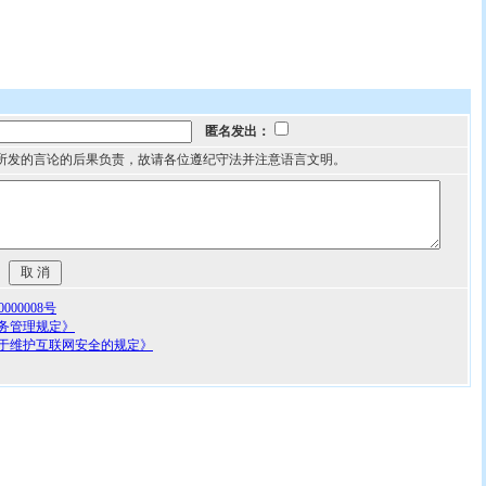
匿名发出：
所发的言论的后果负责，故请各位遵纪守法并注意语言文明。
00008号
务管理规定》
于维护互联网安全的规定》