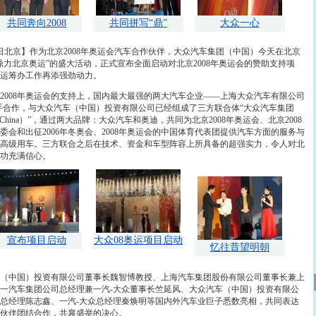
共同奔向2008
共同拼写“鼎”
大众一心
7日北京】作为北京2008年奥运会汽车合作伙伴，大众汽车集团（中国）今天在北京
鼎力北京奥运”的盛大活动，正式宣布全面启动对北京2008年奥运会的赞助支持项
运筹办工作再添强劲动力。
08年奥运会的支持上，国内最大最强的两大汽车企业——上海大众汽车有限公司
手合作，与大众汽车（中国）投资有限公司已经组成了三方联合体“大众汽车集团
roup China）”，通过两大品牌：大众汽车和奥迪，共同为北京2008年奥运会、北京2008
会和出征2006年冬奥会、2008年奥运会的中国体育代表团提供汽车方面的服务与
高级用车。三方联合之后在技术、资金和车型阵容上所具备的超强实力，令人对北
功充满信心。
宣布项目启动
大众08奥运项目启动
忆往昔望明朝
中国）投资有限公司董事长魏智博教授、上海汽车集团股份有限公司董事长兼上
一汽车集团公司总经理兼一汽-大众董事长竺延风、大众汽车（中国）投资有限公
总经理陈志鑫、一汽-大众总经理秦焕明等国内外汽车业巨子悉数亮相，共同表达
伙伴团结合作，共襄盛举的决心。