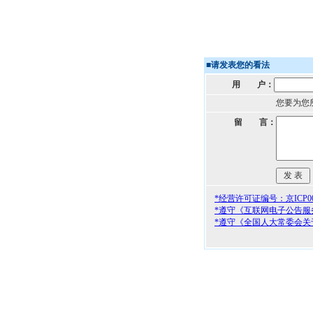
■
请发表您的看法
用 户：
您要为您
留 言：
*经营许可证编号：京ICP000
*遵守《互联网电子公告服
*遵守《全国人大常委会关