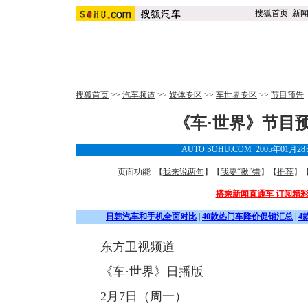
搜狐首页
-
新
搜狐首页
>>
汽车频道
>>
媒体专区
>>
车世界专区
>>
节目预告
《车·世界》节目预告2
AUTO.SOHU.COM 2005年01月2
页面功能 【
我来说两句
】【
我要“揪”错
】【
推荐
】
搭乘新闻直通车 订阅精
日韩汽车和手机全面对比
|
40款热门车降价促销汇总
|
4
东方卫视频道
《车·世界》日播版
2月7日（周一）