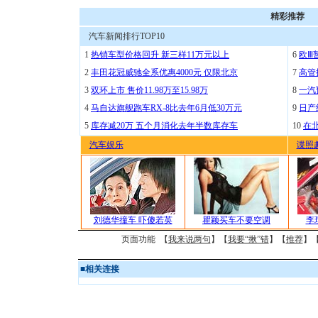
精彩推荐
汽车新闻排行TOP10
1
热销车型价格回升 新三样11万元以上
6
欧Ⅲ
2
丰田花冠威驰全系优惠4000元 仅限北京
7
高管
3
双环上市 售价11.98万至15.98万
8
一汽
4
马自达旗舰跑车RX-8比去年6月低30万元
9
日产
5
库存减20万 五个月消化去年半数库存车
10
在
汽车娱乐
谍照
刘德华撞车 吓傻若英
瞿颖买车不要空调
李
页面功能 【
我来说两句
】【
我要“揪”错
】【
推荐
】
■
相关连接