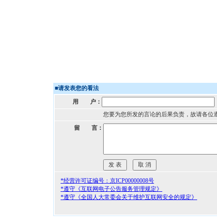
■
请发表您的看法
用 户：
您要为您所发的言论的后果负责，故请各位
留 言：
*经营许可证编号：京ICP00000008号
*遵守《互联网电子公告服务管理规定》
*遵守《全国人大常委会关于维护互联网安全的规定》