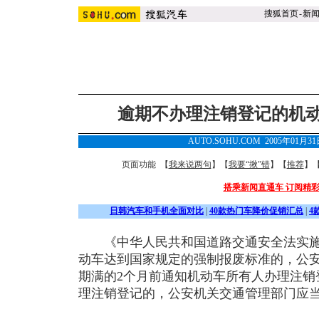
搜狐首页
-
新
逾期不办理注销登记的机
AUTO.SOHU.COM 2005年01月3
页面功能 【
我来说两句
】【
我要“揪”错
】【
推荐
】
搭乘新闻直通车 订阅精
日韩汽车和手机全面对比
|
40款热门车降价促销汇总
|
4
《中华人民共和国道路交通安全法实施
动车达到国家规定的强制报废标准的，公
期满的2个月前通知机动车所有人办理注销
理注销登记的，公安机关交通管理部门应