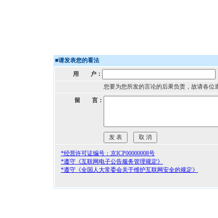
■
请发表您的看法
用 户：
您要为您所发的言论的后果负责，故请各位
留 言：
*经营许可证编号：京ICP00000008号
*遵守《互联网电子公告服务管理规定》
*遵守《全国人大常委会关于维护互联网安全的规定》