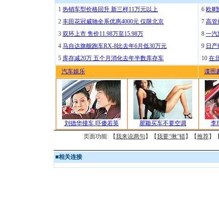
1
热销车型价格回升 新三样11万元以上
6
欧Ⅲ
2
丰田花冠威驰全系优惠4000元 仅限北京
7
高管
3
双环上市 售价11.98万至15.98万
8
一汽
4
马自达旗舰跑车RX-8比去年6月低30万元
9
日产
5
库存减20万 五个月消化去年半数库存车
10
在
汽车娱乐
谍照
刘德华撞车 吓傻若英
瞿颖买车不要空调
李
页面功能 【
我来说两句
】【
我要“揪”错
】【
推荐
】
■
相关连接