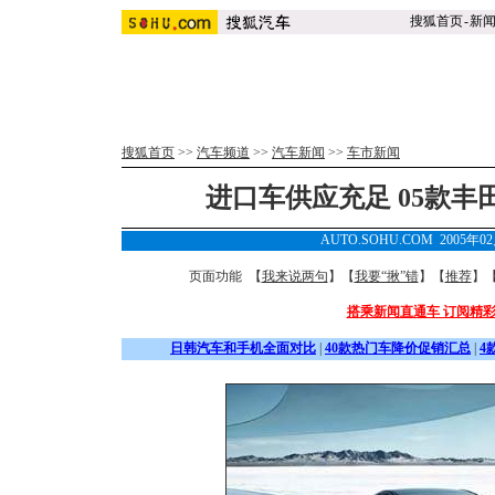
搜狐首页
-
新
搜狐首页
>>
汽车频道
>>
汽车新闻
>>
车市新闻
进口车供应充足 05款
AUTO.SOHU.COM 2005年0
页面功能 【
我来说两句
】【
我要“揪”错
】【
推荐
】
搭乘新闻直通车 订阅精
日韩汽车和手机全面对比
|
40款热门车降价促销汇总
|
4