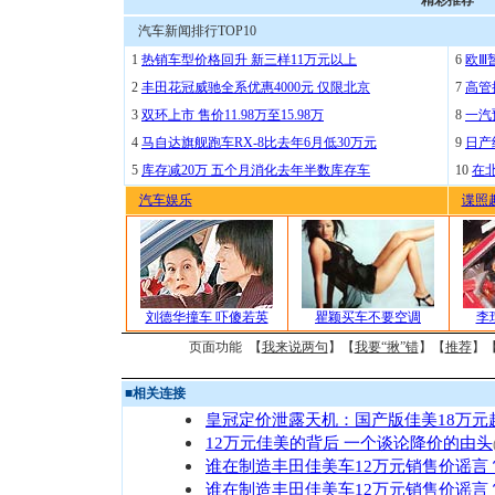
精彩推荐
汽车新闻排行TOP10
1
热销车型价格回升 新三样11万元以上
6
欧Ⅲ
2
丰田花冠威驰全系优惠4000元 仅限北京
7
高管
3
双环上市 售价11.98万至15.98万
8
一汽
4
马自达旗舰跑车RX-8比去年6月低30万元
9
日产
5
库存减20万 五个月消化去年半数库存车
10
在
汽车娱乐
谍照
刘德华撞车 吓傻若英
瞿颖买车不要空调
李
页面功能 【
我来说两句
】【
我要“揪”错
】【
推荐
】
■
相关连接
皇冠定价泄露天机：国产版佳美18万元
12万元佳美的背后 一个谈论降价的由头
谁在制造丰田佳美车12万元销售价谣言
谁在制造丰田佳美车12万元销售价谣言