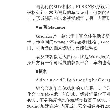
与现行的SUV相比，FT-SX的外形设
破格创新，极为进取的车头设计，倾斜的
计，形成强烈的未来视觉感官，另一方面
■吉普Gladiator
Gladiator是一款忠于丰富立体生活
卡，传承同门Wrangler不羁越野性格，Gla
门、可折叠的挡风玻璃，更能让驾驶
者及乘客接近大自然，比起Wrangler
身后方有一个可延展的载货平台，车內也
■捷豹
A d v a n c e d L i g h t w e i g h t C o u 
铝合金构架车体结构的XJ车系，让全球车
化合金车体技术上的进步。经过轻量化工
40%，车身强度也比传统钢制提高了60%。
96km/h加速在5秒內完成，安全极速亦有2