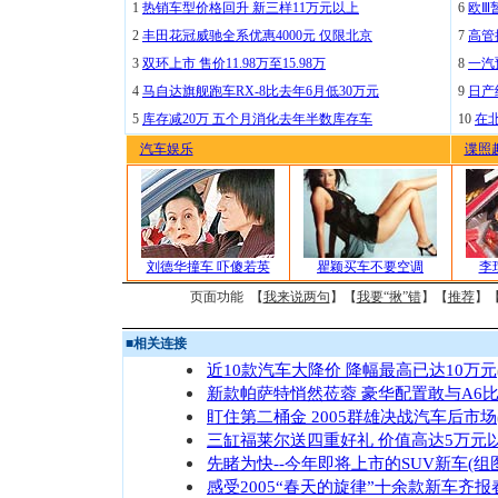
1
热销车型价格回升 新三样11万元以上
6
欧Ⅲ
2
丰田花冠威驰全系优惠4000元 仅限北京
7
高管
3
双环上市 售价11.98万至15.98万
8
一汽
4
马自达旗舰跑车RX-8比去年6月低30万元
9
日产
5
库存减20万 五个月消化去年半数库存车
10
在
汽车娱乐
谍照
刘德华撞车 吓傻若英
瞿颖买车不要空调
李
页面功能 【
我来说两句
】【
我要“揪”错
】【
推荐
】
■
相关连接
近10款汽车大降价 降幅最高已达10万元
新款帕萨特悄然莅蓉 豪华配置敢与A6
盯住第二桶金 2005群雄决战汽车后市场
三缸福莱尔送四重好礼 价值高达5万元
先睹为快--今年即将上市的SUV新车(组
感受2005“春天的旋律”十余款新车齐报