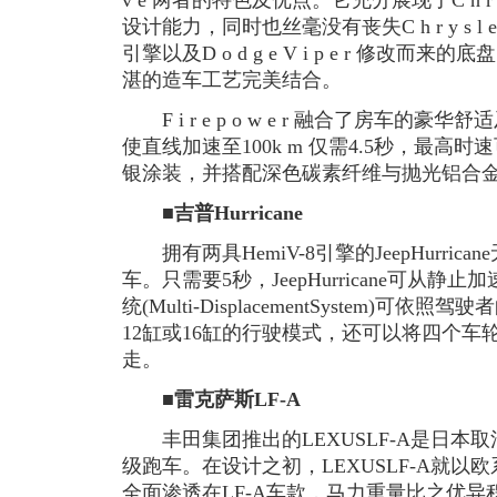
v e 两者的特色及优点。它充分展现了C h r y
设计能力，同时也丝毫没有丧失C h r y s l 
引擎以及D o d g e V i p e r 修
湛的造车工艺完美结合。
F i r e p o w e r 融合了房车的
使直线加速至100k m 仅需4.5秒，最高时速
银涂装，并搭配深色碳素纤维与抛光铝合
■吉普Hurricane
拥有两具HemiV-8引擎的JeepHurri
车。只需要5秒，JeepHurricane可从静
统(Multi-DisplacementSystem)
12缸或16缸的行驶模式，还可以将四个
走。
■雷克萨斯LF-A
丰田集团推出的LEXUSLF-A是日本取消
级跑车。在设计之初，LEXUSLF-A就以
全面渗透在LF-A车款，马力重量比之优