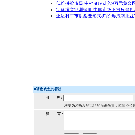
低价拼抢市场 中档SUV进入9万元黄金
宝马满意亚洲销量 中国市场下滑只是短
亚运村车市以裂变形式扩张 形成南北亚
■
请发表您的看法
用 户：
您要为您所发的言论的后果负责，故请各位
留 言：