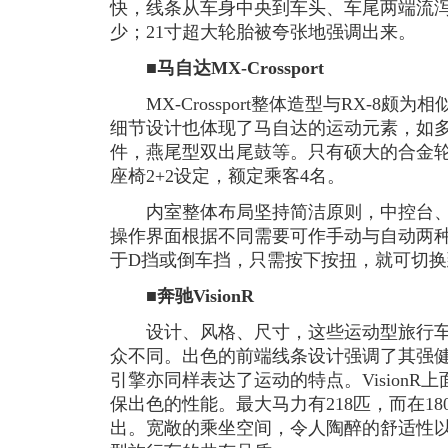
快，线条从车身中央到车头、车尾两端流
少；21寸超大轮胎被夸张地强调出来。
■马自达MX-Crossport
MX-Crossport整体造型与RX-8颇为
细节设计也体现了马自达的运动元素，如
件，燕尾型双出尾鼓等。只有硕大的合金轮
座椅2+2设定，额定乘客4名。
内室整体布局坚持简洁原则，中控台、
操作界面根据不同需要可作手动与自动两
于D挡或倒车挡，只需按下按扭，就可切
■奔驰VisionR
设计、风格、尺寸，这些运动型旅行车的共
众不同。出色的前端线条设计强调了其强健
引擎亦同样表达了运动的特点。VisionR
保出色的性能。最大马力有218匹，而在18
出。宽敞的乘坐空间，令人陶醉的舒适性