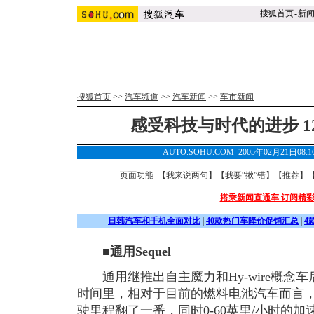
搜狐首页
-
新
搜狐首页
>>
汽车频道
>>
汽车新闻
>>
车市新闻
感受科技与时代的进步 1
AUTO.SOHU.COM 2005年02月21日08
页面功能 【
我来说两句
】【
我要“揪”错
】【
推荐
】
搭乘新闻直通车 订阅精
日韩汽车和手机全面对比
|
40款热门车降价促销汇总
|
4
■
通用Sequel
通用继推出自主魔力和Hy-wire概念车后
时间里，相对于目前的燃料电池汽车而言
驶里程翻了一番，同时0-60英里/小时的