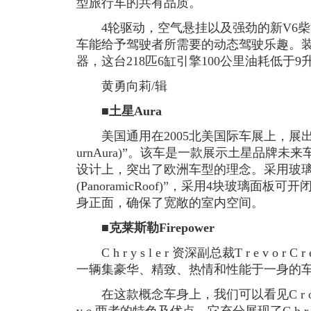
型旅行车的共有品质。
4轮驱动，空气悬挂以及强劲的新V6柴
车能给予驾驶者所需要的动态驾驶乐趣。装备了
器，这台218匹6缸引擎100公里油耗低于
黄勇向莉/辑
■土星Aura
美国通用在2005北美国际车展上，展出了运
urnAura)”。该车是一款展示土星品牌
设计上，突出了欧洲车型的理念。采用玻璃
(PanoramicRoof)”，采用4块玻璃面
身正面，确保了宽敞的室内空间。
■克莱斯勒Firepower
C h r y s l e r 资深副总裁T r e v o 
一辆集豪华、精致、热情和性能于一身的车
在这款概念车身上，我们可以看见C r o s s f i r 