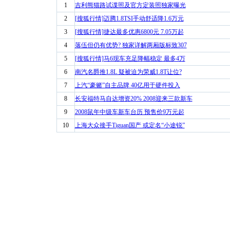
1
吉利熊猫路试谍照及官方定装照独家曝光
2
[搜狐行情]迈腾1.8TSI手动舒适降1.6万元
3
[搜狐行情]捷达最多优惠6800元 7.05万起
4
落伍但仍有优势? 独家详解两厢版标致307
5
[搜狐行情]马6现车充足降幅稳定 最多4万
6
南汽名爵推1.8L 疑被迫为荣威1.8T让位?
7
上汽“豪赌”自主品牌 40亿用于硬件投入
8
长安福特马自达增资20% 2008迎来三款新车
9
2008鼠年中级车新车台历 预售价9万元起
10
上海大众接手Tiguan国产 或定名“小途锐”