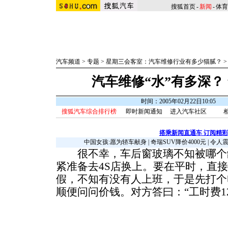
搜狐首页
-
新闻
-
体育
汽车频道
>
专题
>
星期三会客室：汽车维修行业有多少猫腻？
汽车维修“水”有多深？
时间：2005年02月22日10:05
搜狐汽车综合排行榜
即时新闻通知
进入汽车社区
搭乘新闻直通车 订阅精
中国女孩:愿为轿车献身
|
奇瑞SUV降价4000元
|
令人
很不幸，车后窗玻璃不知被哪个
紧准备去4S店换上。要在平时，直
假，不知有没有人上班，于是先打个
顺便问问价钱。对方答曰：“工时费12