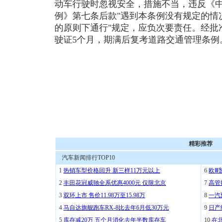
动车行驶时忽视安全，措施不当，违反《
例》第七条后款"遇到本条例没有规定的情
的原则下通行"规定，应负次要责任。经批准
驶证5个月，期满后复考道路交通管理条例
精彩推荐
汽车新闻排行TOP10
1
热销车型价格回升 新三样11万元以上
6
欧Ⅲ
2
丰田花冠威驰全系优惠4000元 仅限北京
7
高管
3
双环上市 售价11.98万至15.98万
8
一汽
4
马自达旗舰跑车RX-8比去年6月低30万元
9
日产
5
库存减20万 五个月消化去年半数库存车
10
在