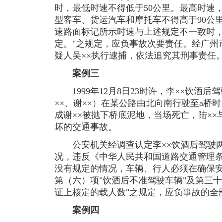
时，最低时速不得低于50公里。最高时速，
型客车、货运汽车和摩托车不得高于90公
速路面标记所示时速与上述规定不一致时
定。"之规定，应负事故次要责任。经广州
疑人吴××执行逮捕，依法追究其刑事责任
案例三
1999年12月8日23时许，李××饮酒后驾
××、谢××）在某公路由北向南行驶至a桥
成谢××被抛下桥底泥地，当场死亡，陆××
坏的交通事故。
公安机关经调查认定李××饮酒后驾驶两
况，违反《中华人民共和国道路交通管理条
没有规定的情况，车辆、行人必须在确保安
第（六）项"饮酒后不准驾驶车辆"及第三
证上核定的载人数"之规定，应负事故的全
案例四