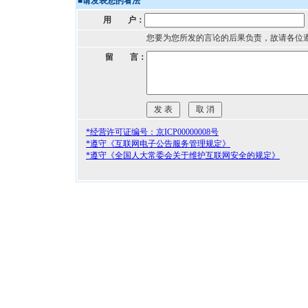
■
请发表您的看法
用 户：
您要为您所发的言论的后果负责，故请各位
留 言：
*经营许可证编号：京ICP00000008号
*遵守《互联网电子公告服务管理规定》
*遵守《全国人大常委会关于维护互联网安全的规定》