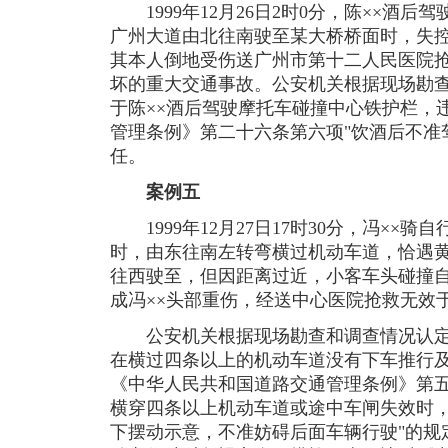
1999年12月26日2时0分，陈××酒后驾驶
广州大道由北往南驶至某大桥桥面时，失
其本人倒地受伤送广州市第十二人民医院
坏的重大交通事故。公安机关根据现场勘
于陈××酒后驾驶摩托车碰撞中心铁护栏，
管理条例》第二十六条第六项"饮酒后不准
任。
案例五
1999年12月27日17时30分，冯××骑
时，由东往南左转弯横过机动车道，恰遇黄××
往西驶至，但因距离过近，小客车头碰撞自
成冯××头部重伤，经送中心医院抢救无效
公安机关根据现场勘查和调查情况认定，
在横过四条以上的机动车道没有下车推行
《中华人民共和国道路交通管理条例》第五
横穿四条以上机动车道或途中车闸失效时
下摆动示意，不准妨碍后面车辆行驶"的规