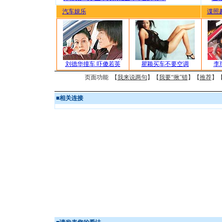
汽车娱乐
谍照
刘德华撞车 吓傻若英
瞿颖买车不要空调
李
页面功能 【
我来说两句
】【
我要“揪”错
】【
推荐
】
■
相关连接