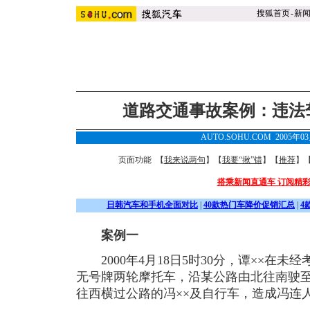
搜狐首页
-
新
道路交通事故案例：违法
AUTO.SOHU.COM 2005年0
页面功能 【
我来说两句
】【
我要“揪”错
】【
推荐
】
搭乘新闻直通车 订阅精
日韩汽车和手机全面对比
|
40款热门车降价促销汇总
|
4
案例一
2000年4月18日5时30分，谭××在未
无号牌两轮摩托车，沿某公路由北往南驶
往西横过公路的冯××及自行车，造成冯连