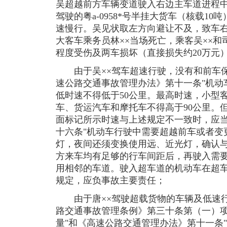
吴超越前方车辆变道驶入右边主车道进程中
驾驶的粤a-0958*号半挂大货车（核载10
速慢行。吴见状取左方向避让不及，致车
大客车乘务员林××当场死亡，乘客吴××和
程度受伤及两车损坏（直接损失约20万元
由于吴××驾车超速行驶，没有和前车保
速公路交通事故管理办法》第十一条"机动
低时速不得低于50公里。最高时速，小型客
车、货运汽车和摩托车不得高于90公里。
面标记所示时速与上述规定不一致时，应当
十六条"机动车行驶中需要超越前车或者变
灯，夜间还须变换使用远、近光灯，确认
方来车均有足够的行车间距后，再驶入需
用相邻的车道。驶入超车道的机动车在超车
规定，应负事故主要责任；
由于唐××驾驶超载货物的车辆及低速行
路交通事故管理条例》第三十条第（一）项
量"和《高速公路交通管理办法》第十一条