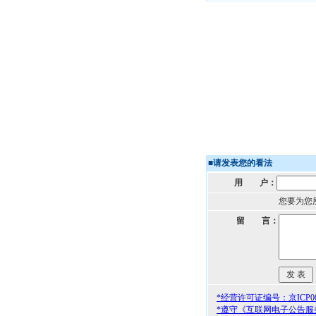
■
请发表您的看法
用 户：
您要为您
留 言：
*经营许可证编号：京ICP000
*遵守《互联网电子公告服