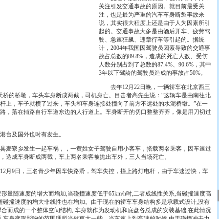
关注引发交通事故的原因。就目前最受关
注，也是最为严重的汽车车身断裂事故来
说，其实很大程度上还是由于人为因素所引
起的。交通事故大多是由酒后开车、疲劳驾
驶、急速狂飙、违章行车等引起的。据统
计，2004年我国因驾驶员因素导致的交通事
故占总数的89.8%，造成的死亡人数、受伤
人数分别占到了总数的87.4%、90.6%，其中
3年以下驾龄的驾驶员造成的事故占50%。
去年12月22日晚，一辆轿车在北京西三
街天桥的桥墩，车头车身断成两截，司机身亡。目击者高先生说：“这辆车是由南往北
杆上，车子就横了过来，车头和车身连接处撞向了前方不远处的水泥桥墩。”在一
路，落在辅路自行车道东边的人行道上。车身断开的切口整整齐齐，像是用刀切过
港台及国外也时有发生。
林县麦寮乡发生一起车祸，，一黄姓女子驾驶自用小客车，搭载两名乘客，因车速过
，造成车身断成两截，车上两名乘客被抛出车外，三人当场死亡。
12月9日，三名青少年因车快路滑，驾车失控，撞上路灯电杆，由于车速过快，车
随速度的增大而增加,当碰撞速度低于65km/h时,二者成线性关系,当碰撞速度高
系.且随碰撞速度的增大非线性也在增加。由于现在的轿车车身结构多是承载式设计,没有
焊合而成的一个整体空间结构, 车身就作为发动机和底盘各总成的安装基础,在此情况
受,车身变形影响的范围理所当然更大一些。当车速上到高速的时候,由于碰撞冲击力