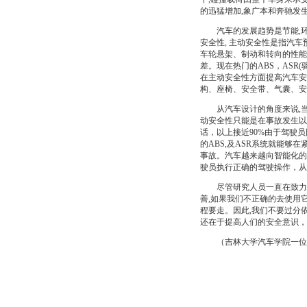
的迅猛增加,象广本和奔驰发
汽车的发展趋势是节能,环保
安全性, 主动安全性是指汽
车轮悬架、制动和转向的性能
差。现在热门的ABS，ASR
在主动安全性方面提高汽车安
构、座椅、安全带、气囊、安
从汽车设计的角度来说,当前
动安全性只能是在事故发生以
话，以上接近90%由于驾驶
的ABS,及ASR系统就能
事故。汽车越来越向智能化的
驶员执行正确的驾驶操作，从
尽管研究人员一直在致力于
善,如果我们不正确的去使用
程要走。因此,我们不要过分
还在于提高人们的安全意识，
（吉林大学汽车学院一位不