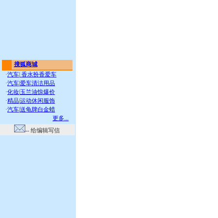
搜狐商城
·
汽车
|
香水扮香爱车
·
汽车
|
爱车清洁用品
·
化妆
|
玉兰油惊爆价
·
精品
|
运动休闲服饰
·
汽车
|
送龟牌白金蜡
更多...
-- 给编辑写信