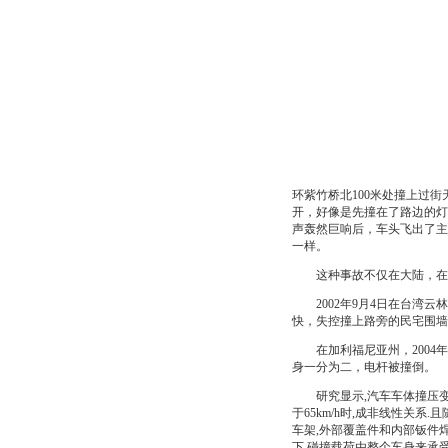
环紫竹桥北100米处撞上过
开，好像是先撞在了路边的灯
声轰然巨响后，车头飞出了主
一样。
这种事故不仅在大陆，在
2002年9月4日在台湾云
快，失控撞上路旁的民宅围墙
在加利福尼亚州，2004年
身一分为二，电杆被撞倒。
研究显示,汽车车体撞压变形量
于65km/h时,成非线性关
车架,外部覆盖件和内部钣件
下,碰撞载荷由整个车身来承