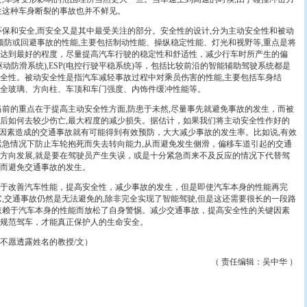
生这种车身断裂的事故也并不鲜见。
和安全,而安全又是其中最受关注的部分。安全性的设计,分为主动安全性和被动
车预防或回避事故的性能,主要包括制动性能、操纵稳定性能、灯光和视野等,重点是将
达到最好的程度，尽量提高汽车行驶的稳定性和舒适性，减少行车时所产生的偏
(驱动防滑系统),ESP(电控行驶平稳系统)等，包括比较前沿的智能辅助驾驶系统都是
全性。被动安全性是指汽车减轻事故过程中对乘员伤害的性能,主要包括车身结
全玻璃、方向柱、车顶和车门强度、内饰件缓冲性能等。
的重点在于提高主动安全性方面,防患于未然,尽量事先就避免事故的发生，而被
后如何去较少伤亡,最大程度的减少损失。据估计，如果我们将主动安全性作好的
员因素造成的交通事故就有可能得到有效预防，大大减少事故的发生率。比如说,有效
够在紧急情况下防止车轮抱死而失去转向能力,从而避免发生侧滑，偏移车道引起的交通
方向发展,就是要在驾驶员产生失误，或是十分紧急而来不及反应的情况下代替驾
而避免交通事故的发生。
改善汽车性能，提高安全性，减少事故的发生，但是即使汽车本身的性能再完
它,交通事故仍然是无法避免的,除非完全实现了智能驾驶,但是这还需要很长的一段路
依赖于汽车本身的性能而放松了自身警惕。减少交通事故，提高安全性的关键因素
规范驾车，才能真正保护人的生命安全。
愿透露姓名的教授/文）
（ 责任编辑：吴中华 ）