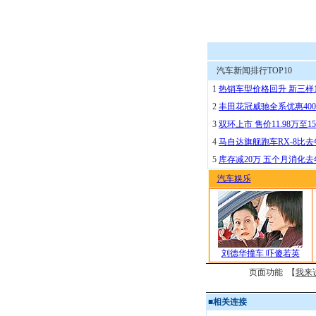
汽车新闻排行TOP10
1
热销车型价格回升 新三样
2
丰田花冠威驰全系优惠400
3
双环上市 售价11.98万至15
4
马自达旗舰跑车RX-8比去
5
库存减20万 五个月消化
汽车娱乐
刘德华撞车 吓傻若英
页面功能 【
我来
■
相关连接