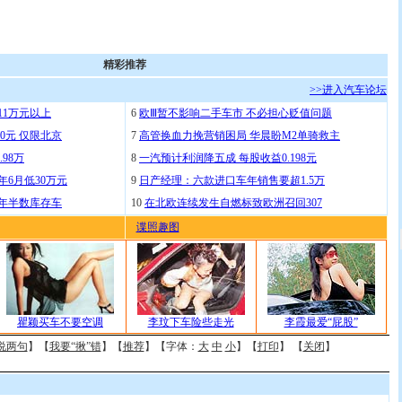
精彩推荐
>>进入汽车论坛
11万元以上
6
欧Ⅲ暂不影响二手车市 不必担心贬值问题
0元 仅限北京
7
高管换血力挽营销困局 华晨盼M2单骑救主
.98万
8
一汽预计利润降五成 每股收益0.198元
年6月低30万元
9
日产经理：六款进口车年销售要超1.5万
去年半数库存车
10
在北欧连续发生自燃标致欧洲召回307
谍照趣图
瞿颖买车不要空调
李玟下车险些走光
李霞最爱“屁股”
说两句
】【
我要“揪”错
】【
推荐
】【字体：
大
中
小
】【
打印
】 【
关闭
】