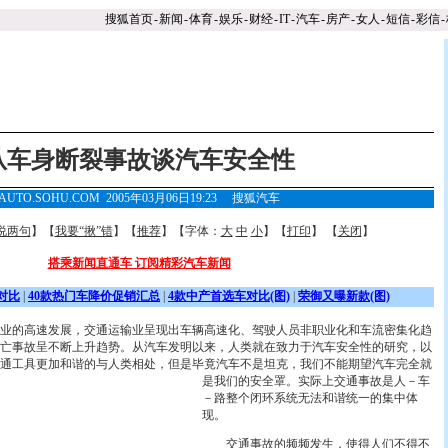
搜狐首页
-
新闻
-
体育
-
娱乐
-
财经
-
IT
-
汽车
-
房产
-
女人
-
短信
-
彩信
-
从车身断裂事故谈汽车安全性
AUTO.SOHU.COM 2005年03月06日19:23
搜狐汽车
说两句
】【
我要“揪”错
】【
推荐
】【字体：
大
中
小
】【
打印
】 【
关闭
】
搭乘新闻直通车 订阅精彩汽车新闻
对比
|
40款热门车降价促销汇总
|
4款中产首选车对比(图)
|
荣御又曝新款(图)
的高速发展，交通运输业呈现出车辆高速化、驾驶人员非职业化和车流密集化趋
亡事故呈不断上升趋势。从汽车发明以来，人类就在致力于汽车安全性的研究，以
通工具更加和谐的与人类相处，但是毕竟汽车不是坦克，我们不能期望汽车完全就
是我们的安全罩。
实际上交通事故是人－车
－路整个闭环系统无法和谐统一的集中体
现。
交通事故的频频发生，使得人们不得不