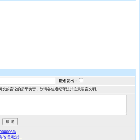
匿名发出：
所发的言论的后果负责，故请各位遵纪守法并注意语言文明。
00008号
务管理规定》