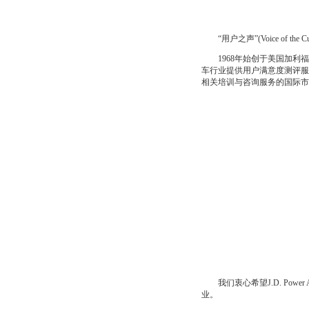
“用户之声”(Voice of th
1968年始创于美国加利福尼亚的J.D.
车行业提供用户满意度测评服务。如
相关培训与咨询服务的国际市
我们衷心希望J.D. Power
业。