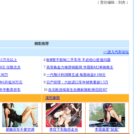
（ 责任编辑：刘杰 ）
精彩推荐
>>进入汽车论坛
11万元以上
6
欧Ⅲ暂不影响二手车市 不必担心贬值问题
0元 仅限北京
7
高管换血力挽营销困局 华晨盼M2单骑救主
.98万
8
一汽预计利润降五成 每股收益0.198元
年6月低30万元
9
日产经理：六款进口车年销售要超1.5万
去年半数库存车
10
在北欧连续发生自燃标致欧洲召回307
谍照趣图
瞿颖买车不要空调
李玟下车险些走光
李霞最爱“屁股”