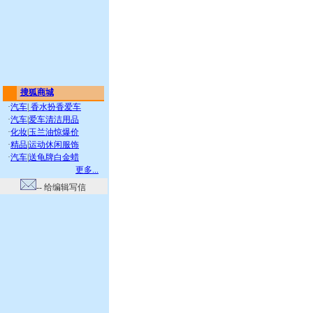
搜狐商城
·
汽车
|
香水扮香爱车
·
汽车
|
爱车清洁用品
·
化妆
|
玉兰油惊爆价
·
精品
|
运动休闲服饰
·
汽车
|
送龟牌白金蜡
更多...
-- 给编辑写信