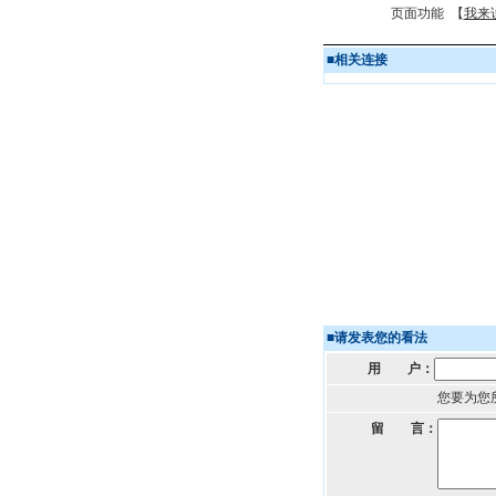
页面功能 【
我来
■
相关连接
■
请发表您的看法
用 户：
您要为您
留 言：