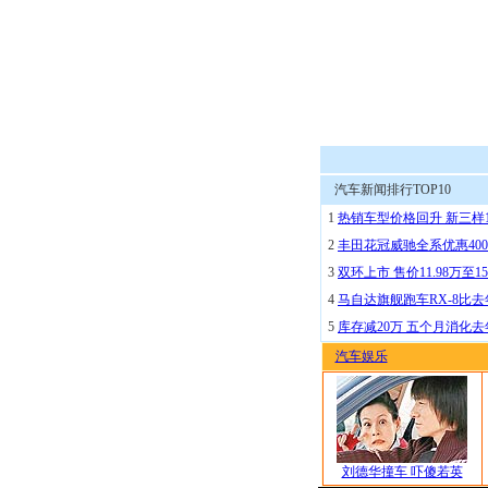
汽车新闻排行TOP10
1
热销车型价格回升 新三样
2
丰田花冠威驰全系优惠400
3
双环上市 售价11.98万至15
4
马自达旗舰跑车RX-8比去
5
库存减20万 五个月消化
汽车娱乐
刘德华撞车 吓傻若英