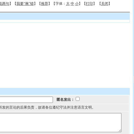
说两句
】【
我要“揪”错
】【
推荐
】【字体：
大
中
小
】【
打印
】 【
关闭
】
匿名发出：
所发的言论的后果负责，故请各位遵纪守法并注意语言文明。