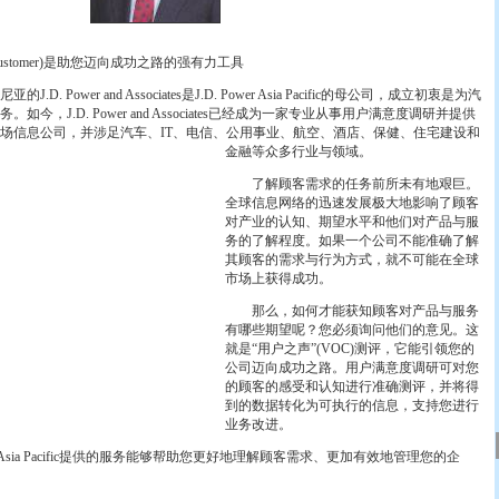
e Customer)是助您迈向成功之路的强有力工具
 Power and Associates是J.D. Power Asia Pacific的母公司，成立初衷是为汽
今，J.D. Power and Associates已经成为一家专业从事用户满意度调研并提供
场信息公司，并涉足汽车、IT、电信、公用事业、航空、酒店、保健、住宅建设和
金融等众多行业与领域。
了解顾客需求的任务前所未有地艰巨。
全球信息网络的迅速发展极大地影响了顾客
对产业的认知、期望水平和他们对产品与服
务的了解程度。如果一个公司不能准确了解
其顾客的需求与行为方式，就不可能在全球
市场上获得成功。
那么，如何才能获知顾客对产品与服务
有哪些期望呢？您必须询问他们的意见。这
就是“用户之声”(VOC)测评，它能引领您的
公司迈向成功之路。用户满意度调研可对您
的顾客的感受和认知进行准确测评，并将得
到的数据转化为可执行的信息，支持您进行
业务改进。
 Asia Pacific提供的服务能够帮助您更好地理解顾客需求、更加有效地管理您的企