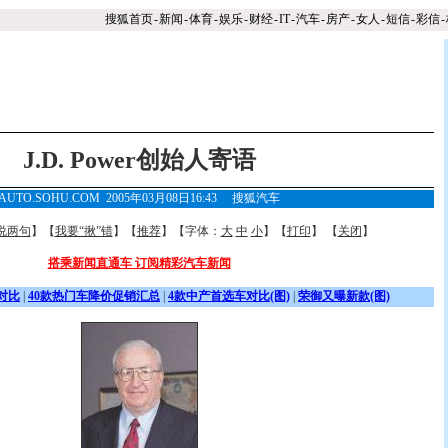
搜狐首页
-
新闻
-
体育
-
娱乐
-
财经
-
IT
-
汽车
-
房产
-
女人
-
短信
-
彩信
-
J.D. Power创始人寄语
AUTO.SOHU.COM 2005年03月08日16:43
搜狐汽车
说两句
】【
我要“揪”错
】【
推荐
】【字体：
大
中
小
】【
打印
】 【
关闭
】
搭乘新闻直通车 订阅精彩汽车新闻
对比
|
40款热门车降价促销汇总
|
4款中产首选车对比(图)
|
荣御又曝新款(图)