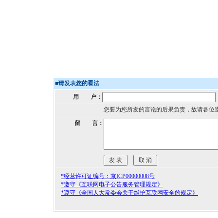
■
请发表您的看法
用 户：
您要为您所发的言论的后果负责，故请各位
留 言：
*经营许可证编号：京ICP00000008号
*遵守《互联网电子公告服务管理规定》
*遵守《全国人大常委会关于维护互联网安全的规定》