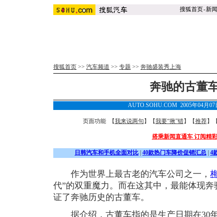
搜狐首页
-
新
搜狐首页
>>
汽车频道
>>
专题
>>
奔驰盛装秀上海
奔驰的古董
AUTO.SOHU.COM 2005年04月0
页面功能 【
我来说两句
】【
我要“揪”错
】【
推荐
】
搭乘新闻直通车 订阅精
日韩汽车和手机全面对比
|
40款热门车降价促销汇总
|
4
作为世界上最古老的汽车公司之一，
代”的双重魔力。而在这其中，最能体现奔
证了奔驰历史的古董车。
据介绍，古董车指的是生产日期在30年