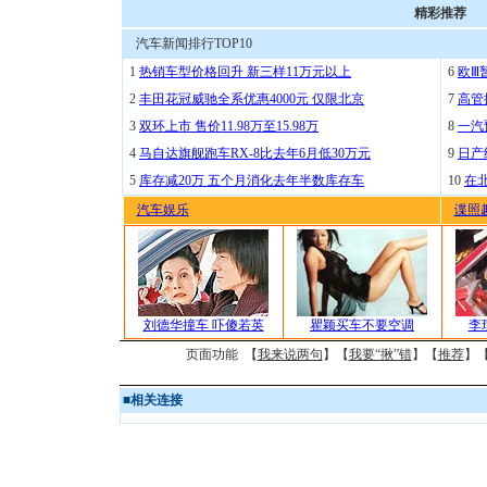
精彩推荐
汽车新闻排行TOP10
1
热销车型价格回升 新三样11万元以上
6
欧Ⅲ
2
丰田花冠威驰全系优惠4000元 仅限北京
7
高管
3
双环上市 售价11.98万至15.98万
8
一汽
4
马自达旗舰跑车RX-8比去年6月低30万元
9
日产
5
库存减20万 五个月消化去年半数库存车
10
在
汽车娱乐
谍照
刘德华撞车 吓傻若英
瞿颖买车不要空调
李
页面功能 【
我来说两句
】【
我要“揪”错
】【
推荐
】
■
相关连接