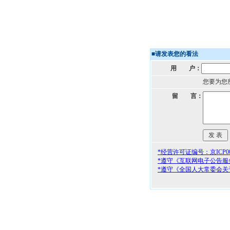
■
请发表您的看法
用 户：
您要为您
留 言：
*经营许可证编号：京ICP000
*遵守《互联网电子公告服
*遵守《全国人大常委会关