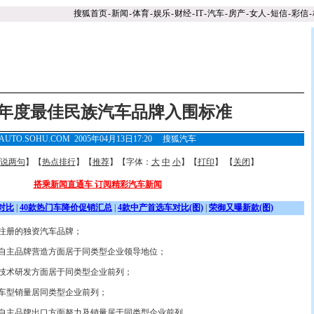
搜狐首页
-
新闻
-
体育
-
娱乐
-
财经
-
IT
-
汽车
-
房产
-
女人
-
短信
-
彩信
-
05年度最佳民族汽车品牌入围标准
AUTO.SOHU.COM 2005年04月13日17:20
搜狐汽车
说两句
】【
热点排行
】【
推荐
】【字体：
大
中
小
】【
打印
】 【
关闭
】
搭乘新闻直通车 订阅精彩汽车新闻
对比
|
40款热门车降价促销汇总
|
4款中产首选车对比(图)
|
荣御又曝新款(图)
注册的独资汽车品牌；
在自主品牌营造方面居于同类型企业领导地位；
在技术研发方面居于同类型企业前列；
产车型销量居同类型企业前列；
在自主品牌出口方面努力及销量居于同类型企业前列。