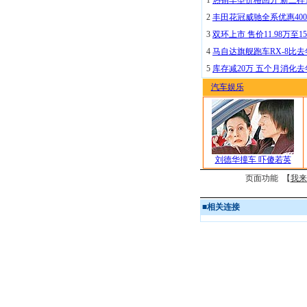
1
热销车型价格回升 新三样
2
丰田花冠威驰全系优惠400
3
双环上市 售价11.98万至15
4
马自达旗舰跑车RX-8比去
5
库存减20万 五个月消化
汽车娱乐
刘德华撞车 吓傻若英
页面功能 【
我来
■
相关连接