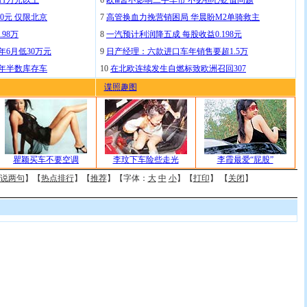
11万元以上
6
欧Ⅲ暂不影响二手车市 不必担心贬值问题
0元 仅限北京
7
高管换血力挽营销困局 华晨盼M2单骑救主
.98万
8
一汽预计利润降五成 每股收益0.198元
年6月低30万元
9
日产经理：六款进口车年销售要超1.5万
去年半数库存车
10
在北欧连续发生自燃标致欧洲召回307
谍照趣图
瞿颖买车不要空调
李玟下车险些走光
李霞最爱“屁股”
说两句
】【
热点排行
】【
推荐
】【字体：
大
中
小
】【
打印
】 【
关闭
】