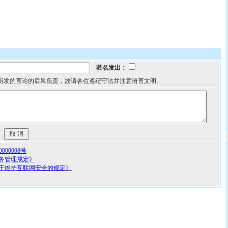
匿名发出：
所发的言论的后果负责，故请各位遵纪守法并注意语言文明。
00008号
务管理规定》
于维护互联网安全的规定》