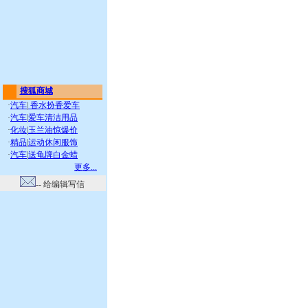
搜狐商城
·
汽车
|
香水扮香爱车
·
汽车
|
爱车清洁用品
·
化妆
|
玉兰油惊爆价
·
精品
|
运动休闲服饰
·
汽车
|
送龟牌白金蜡
更多...
-- 给编辑写信