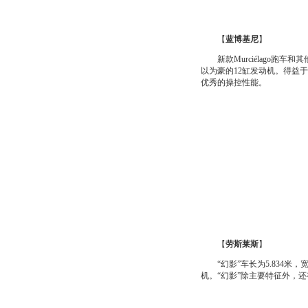
【
蓝博基尼
】
新款Murciélago跑车和其他
以为豪的12缸发动机。得益于
优秀的操控性能。
【
劳斯莱斯
】
“幻影”车长为5.834米，宽
机。“幻影”除主要特征外，