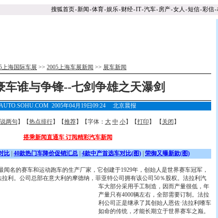
搜狐首页
-
新闻
-
体育
-
娱乐
-
财经
-
IT
-
汽车
-
房产
-
女人
-
短信
-
彩信
-
05上海国际车展
>>
2005上海车展新闻
>>
展车新闻
豪车谁与争锋--七剑争雄之天瀑剑
AUTO.SOHU.COM 2005年04月19日09:24
北京晨报
说两句
】【
热点排行
】【
推荐
】【字体：
大
中
小
】【
打印
】 【
关闭
】
搭乘新闻直通车 订阅精彩汽车新闻
对比
|
40款热门车降价促销汇总
|
4款中产首选车对比(图)
|
荣御又曝新款(图)
界上最闻名的赛车和运动跑车的生产厂家，它创建于1929年，创始人是世界赛车冠军，
法拉利。公司总部在意大利的摩德纳，菲亚特公司拥有该公司50％股权。
法拉利汽
车大部分采用手工制造，因而产量很低，年
产量只有4000辆左右，全部需要订制。法拉
利公司正是继承了其创始人恩佐·法拉利嗜车
如命的传统，才能长期立于世界赛车之巅。