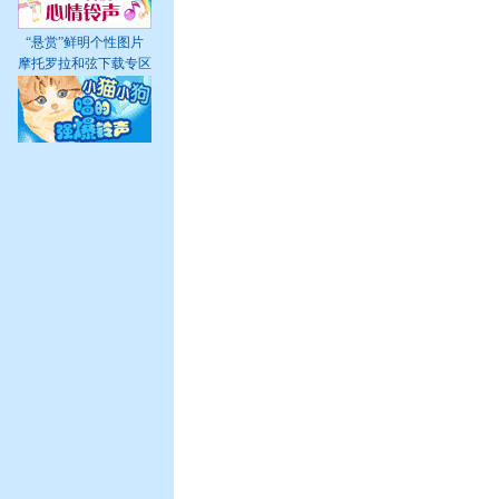
“悬赏”鲜明个性图片
摩托罗拉和弦下载专区