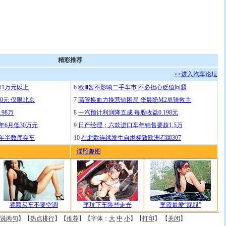
精彩推荐
>>进入汽车论坛
11万元以上
6
欧Ⅲ暂不影响二手车市 不必担心贬值问题
0元 仅限北京
7
高管换血力挽营销困局 华晨盼M2单骑救主
.98万
8
一汽预计利润降五成 每股收益0.198元
年6月低30万元
9
日产经理：六款进口车年销售要超1.5万
去年半数库存车
10
在北欧连续发生自燃标致欧洲召回307
谍照趣图
瞿颖买车不要空调
李玟下车险些走光
李霞最爱“屁股”
说两句
】【
热点排行
】【
推荐
】【字体：
大
中
小
】【
打印
】 【
关闭
】