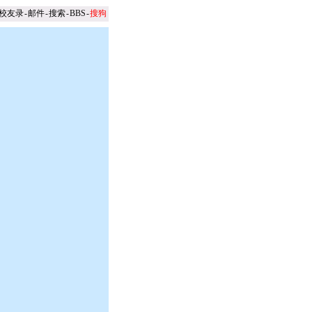
校友录
-
邮件
-
搜索
-
BBS
-
搜狗