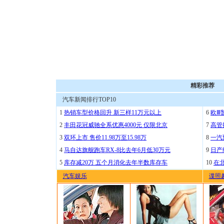
精彩推荐
汽车新闻排行TOP10
1
热销车型价格回升 新三样11万元以上
6
欧Ⅲ
2
丰田花冠威驰全系优惠4000元 仅限北京
7
高管
3
双环上市 售价11.98万至15.98万
8
一汽
4
马自达旗舰跑车RX-8比去年6月低30万元
9
日产
5
库存减20万 五个月消化去年半数库存车
10
在
汽车娱乐
谍照