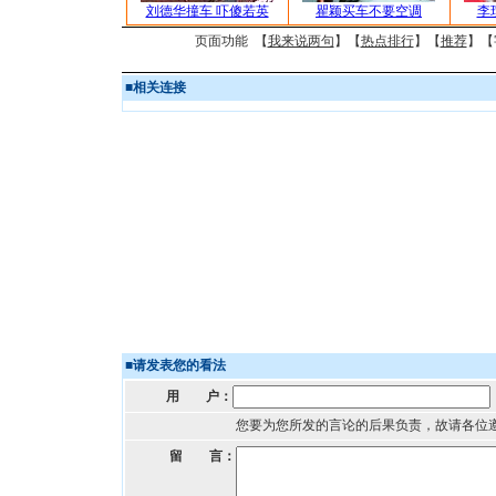
刘德华撞车 吓傻若英
瞿颖买车不要空调
李
页面功能 【
我来说两句
】【
热点排行
】【
推荐
】【
■
相关连接
■
请发表您的看法
用 户：
您要为您所发的言论的后果负责，故请各位
留 言：