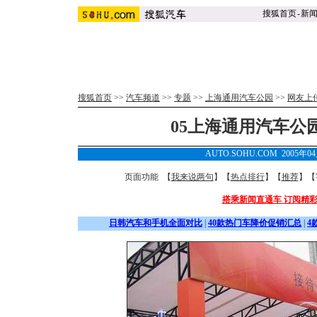
搜狐首页
-
新
搜狐首页
>>
汽车频道
>>
专题
>>
上海通用汽车公园
>>
网友上
05上海通用汽车公园
AUTO.SOHU.COM 2005年0
页面功能 【
我来说两句
】【
热点排行
】【
推荐
】【
搭乘新闻直通车 订阅精
日韩汽车和手机全面对比
|
40款热门车降价促销汇总
|
4