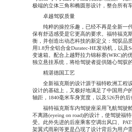
极端的立体三角和椭圆形设计，整合所有
卓越驾驭质量
纯粹的操控乐趣，已经不再是全新一代
保有舒适感受是它更高的要求。福特福克斯在
衡，并创造出动态科技的新定义：驾驭品质(driv
用1.8升全铝合金Duratec-HE发动机，以及Sequen
变速箱。配合上越野拉力锦标赛(WRC)的优异底盘以
独立悬挂系统，将给驾驶者提供随心驾驭
精湛德国工艺
全新福克斯的设计源于福特欧洲工程设
设计的基础上，又极好地满足了中国用户的
轴距，1840毫米车身宽度，以及526升
福特福克斯车内驾驶座采用飞航驾驶舱(Cock
不离路(eyeing on road)的设计，使
受。此外先进的后座乘客空调出风口、PA
架翼式雨刷等更是凸现了设计背后为用户