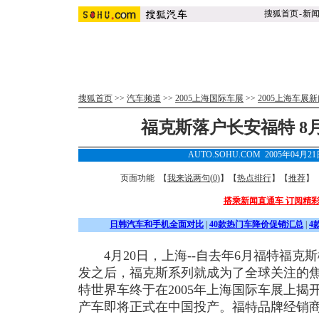
搜狐首页
-
新
搜狐首页
>>
汽车频道
>>
2005上海国际车展
>>
2005上海车展
福克斯落户长安福特 8
AUTO.SOHU.COM 2005年04月2
页面功能 【
我来说两句(
0
)
】【
热点排行
】【
推荐
】
搭乘新闻直通车 订阅精
日韩汽车和手机全面对比
|
40款热门车降价促销汇总
|
4
4月20日，上海--自去年6月福特福克
发之后，福克斯系列就成为了全球关注的
特世界车终于在2005年上海国际车展上
产车即将正式在中国投产。福特品牌经销商