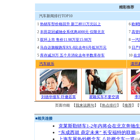
精彩推荐
汽车新闻排行TOP10
1
热销车型价格回升 新三样11万元以上
6
欧Ⅲ
2
丰田花冠威驰全系优惠4000元 仅限北京
7
高管
3
双环上市 售价11.98万至15.98万
8
一汽
4
马自达旗舰跑车RX-8比去年6月低30万元
9
日产
5
库存减20万 五个月消化去年半数库存车
10
在
汽车娱乐
谍照
刘德华撞车 吓傻若英
瞿颖买车不要空调
李
页面功能 【
我来说两句
】【
热点排行
】【
推荐
】【
■
相关连接
克莱斯勒轿车1-2年内将会在北京奔驰
“东成西就 鼎定未来” 长安福特的联姻
(0
上海车展热炒概念车 八款概念车一览
(0