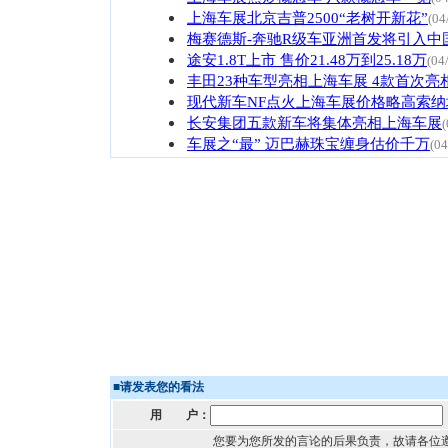
上海车展北京吉普2500“老树开新花”
(04
梅赛德斯-奔驰R级车亚洲首发将引入中
途安1.8T上市 售价21.48万到25.18万
(04
丰田23种车型亮相上海车展 4款首次亮
现代新车NF点火上海车展价格略高索纳
长安集团五款新车将集体亮相上海车展
(
车展之“最” 迈巴赫珠宝缠身估价千万
(04
■
请发表您的看法
用 户：
您要为您所发的言论的后果负责，故请各位