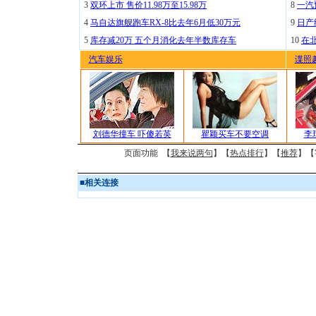
3
双环上市 售价11.98万至15.98万
8
一汽
4
马自达旗舰跑车RX-8比去年6月低30万元
9
日产
5
库存减20万 五个月消化去年半数库存车
10
在
汽车娱乐
谍照
刘德华撞车 吓傻若英
瞿颖买车不要空调
李
页面功能 【
我来说两句
】【
热点排行
】【
推荐
】【
■
相关连接