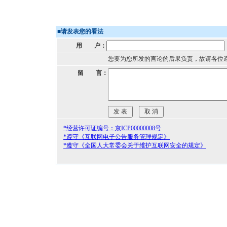
■
请发表您的看法
用 户：
您要为您所发的言论的后果负责，故请各位
留 言：
*经营许可证编号：京ICP00000008号
*遵守《互联网电子公告服务管理规定》
*遵守《全国人大常委会关于维护互联网安全的规定》