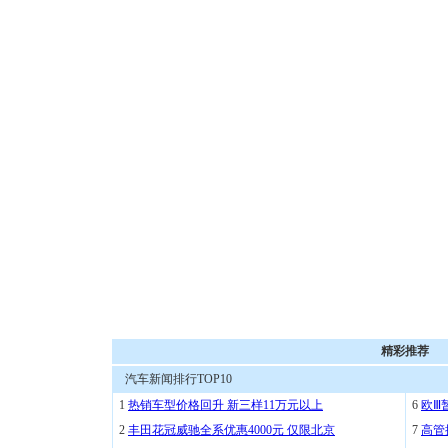
精彩推荐
汽车新闻排行TOP10
1
热销车型价格回升 新三样11万元以上
6
欧Ⅲ
2
丰田花冠威驰全系优惠4000元 仅限北京
7
高管