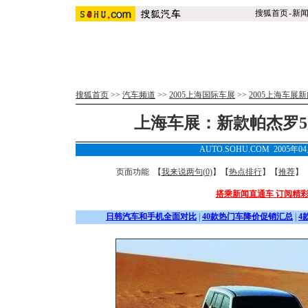
搜狐首页
-
新
搜狐首页
>>
汽车频道
>>
2005上海国际车展
>>
2005上海车展
上海车展：新款帕杰罗
AUTO.SOHU.COM 2005年0
页面功能 【
我来说两句(
0
)
】【
热点排行
】【
推荐
】
搭乘新闻直通车 订阅精
日韩汽车和手机全面对比
|
40款热门车降价促销汇总
|
4