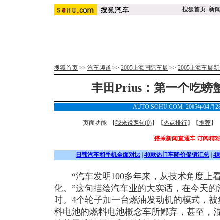
搜狐首页
-
新
搜狐首页
>>
汽车频道
>>
2005上海国际车展
>>
2005上海车展
丰田Prius：第一个吃
AUTO.SOHU.COM 2005年04月
页面功能 【
我来说两句(
0
)
】【
热点排行
】【
推荐
】
搭乘新闻直通车 订阅精
日韩汽车和手机全面对比
|
40款热门车降价促销汇总
|
4
“汽车发明100多年来，从技术角度上
化。”这句描绘汽车业的大实话，在今天的
时。4个轮子加一台燃油发动机的模式，被
料电池的燃料电池概念车所鄙弃，甚至，