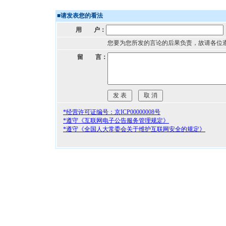
■
请发表您的看法
用 户：
您要为您所发的言论的后果负责，故请各位
留 言：
*经营许可证编号：京ICP00000008号
*遵守《互联网电子公告服务管理规定》
*遵守《全国人大常委会关于维护互联网安全的规定》