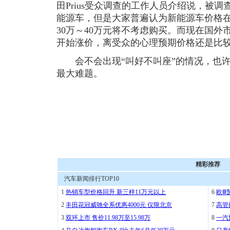
田Prius受众调查的工作人员介绍说，被调
能源车，但是大家普遍认为新能源车价格在
30万～40万元将不考虑购买。而现在国
开始涨价，离受众的心理预期价格还是比
会不会出现“叫好不叫座”的情况，也许
最大难题。
精彩推荐
汽车新闻排行TOP10
1
热销车型价格回升 新三样11万元以上
6
欧Ⅲ
2
丰田花冠威驰全系优惠4000元 仅限北京
7
高管
3
双环上市 售价11.98万至15.98万
8
一汽