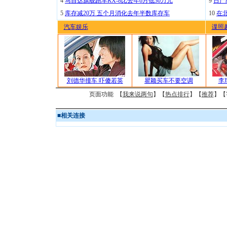
4
马自达旗舰跑车RX-8比去年6月低30万元
9
日产
5
库存减20万 五个月消化去年半数库存车
10
在
汽车娱乐
谍照
刘德华撞车 吓傻若英
瞿颖买车不要空调
李
页面功能 【
我来说两句
】【
热点排行
】【
推荐
】【
■
相关连接