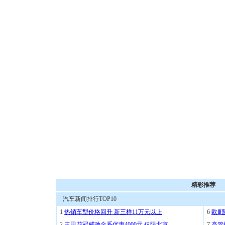
精彩推荐
汽车新闻排行TOP10
1
热销车型价格回升 新三样11万元以上
6
欧Ⅲ
2
丰田花冠威驰全系优惠4000元 仅限北京
7
高管