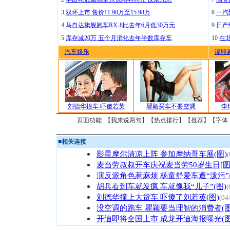
3
双环上市 售价11.98万至15.98万
8
一汽
4
马自达旗舰跑车RX-8比去年6月低30万元
9
日产
5
库存减20万 五个月消化去年半数库存车
10
在
汽车娱乐
谍照
刘德华撞车 吓傻若英
瞿颖买车不要空调
李
页面功能 【
我来说两句
】【
热点排行
】【
推荐
】【字体
■
相关连接
影星摩尔清凉上阵 参加摩纳哥车展(图)
(
麦当劳叔叔开车庆祝麦当劳50岁生日[图
演反派角色惹麻烦 杨童舒爱车遭“泼污”
胡兵看到车就发疯 车就像我“儿子”(图)
(
刘德华撞上大货车 吓傻了刘若英(图)
(04
没空调的跑车 瞿颖要当理智的消费者(图
开迪即将全国上市 成龙开迪海报曝光(图