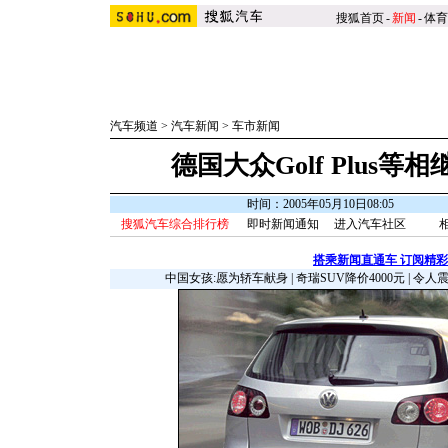
搜狐首页
-
新闻
-
体育
汽车频道
>
汽车新闻
>
车市新闻
德国大众Golf Plus等
时间：2005年05月10日08:05
搜狐汽车综合排行榜
即时新闻通知
进入汽车社区
搭乘新闻直通车 订阅精
中国女孩:愿为轿车献身
|
奇瑞SUV降价4000元
|
令人