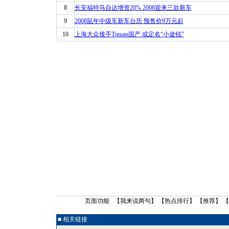
8
长安福特马自达增资20% 2008迎来三款新车
9
2008鼠年中级车新车台历 预售价9万元起
10
上海大众接手Tiguan国产 或定名“小途锐”
页面功能 【
我来说两句
】 【
热点排行
】 【
推荐
】 
■ 相关链接