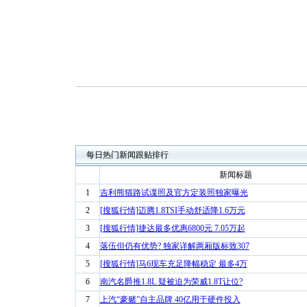
每日热门新闻跟贴排行
新闻标题
1
吉利熊猫路试谍照及官方定装照独家曝光
2
[搜狐行情]迈腾1.8TSI手动舒适降1.6万元
3
[搜狐行情]捷达最多优惠6800元 7.05万起
4
落伍但仍有优势? 独家详解两厢版标致307
5
[搜狐行情]马6现车充足降幅稳定 最多4万
6
南汽名爵推1.8L 疑被迫为荣威1.8T让位?
7
上汽“豪赌”自主品牌 40亿用于硬件投入