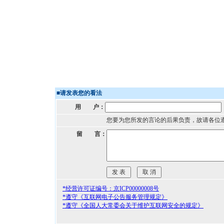
■
请发表您的看法
用 户：
您要为您所发的言论的后果负责，故请各位
留 言：
*经营许可证编号：京ICP00000008号
*遵守《互联网电子公告服务管理规定》
*遵守《全国人大常委会关于维护互联网安全的规定》