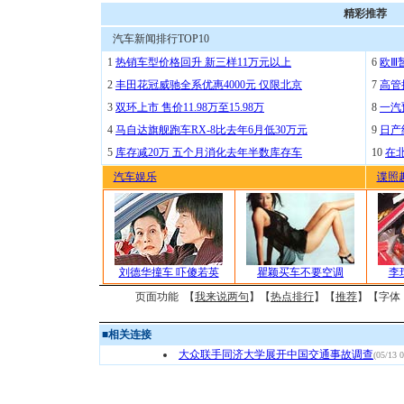
精彩推荐
汽车新闻排行TOP10
1
热销车型价格回升 新三样11万元以上
6
欧Ⅲ
2
丰田花冠威驰全系优惠4000元 仅限北京
7
高管
3
双环上市 售价11.98万至15.98万
8
一汽
4
马自达旗舰跑车RX-8比去年6月低30万元
9
日产
5
库存减20万 五个月消化去年半数库存车
10
在
汽车娱乐
谍照
刘德华撞车 吓傻若英
瞿颖买车不要空调
李
页面功能 【
我来说两句
】【
热点排行
】【
推荐
】【字体
■
相关连接
大众联手同济大学展开中国交通事故调查
(05/13 0