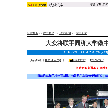
搜狐首页
-
新
搜狐首页
>>
汽车频道
>>
汽车新闻
>>
综合新闻
大众将联手同济大学做
AUTO.SOHU.COM 2005年05月1
页面功能【
我来说两句(
0
)
】 【
收藏本文
】 【
热点排行
】
搭乘新闻直通车 订阅精
日韩汽车和手机全面对比
|
40款热门车降价促销汇总
|
4