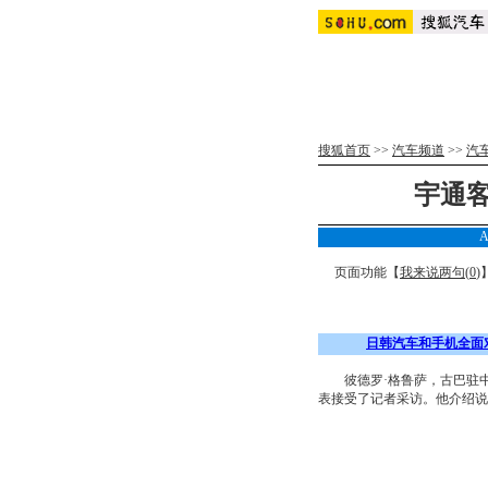
搜狐首页
>>
汽车频道
>>
汽
宇通
A
页面功能【
我来说两句(
0
)
日韩汽车和手机全面
彼德罗·格鲁萨，古巴驻中国
表接受了记者采访。他介绍说