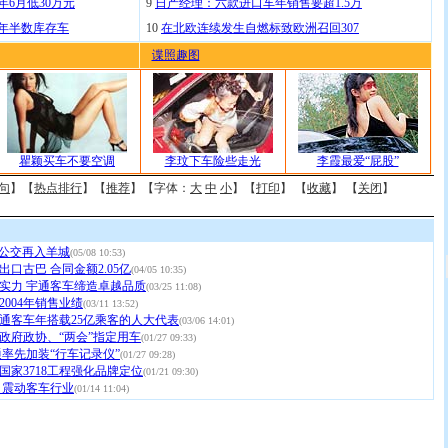
年6月低30万元
9
日产经理：六款进口车年销售要超1.5万
去年半数库存车
10
在北欧连续发生自燃标致欧洲召回307
谍照趣图
瞿颖买车不要空调
李玟下车险些走光
李霞最爱“屁股”
句
】【
热点排行
】【
推荐
】【字体：
大
中
小
】【
打印
】 【
收藏
】 【
关闭
】
G公交再入羊城
(05/08 10:53)
口古巴 合同金额2.05亿
(04/05 10:35)
实力 宇通客车缔造卓越品质
(03/25 11:08)
004年销售业绩
(03/11 13:52)
通客车年搭载25亿乘客的人大代表
(03/06 14:01)
政府政协、“两会”指定用车
(01/27 09:33)
通率先加装“行车记录仪”
(01/27 09:28)
国家3718工程强化品牌定位
(01/21 09:30)
 震动客车行业
(01/14 11:04)