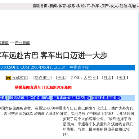
搜狐首页
-
新闻
-
体育
-
娱乐
-
财经
-
IT
-
汽车
-
房产
-
女人
-
短信
-
彩信
-
车新闻
>>
产业新闻
客车远赴古巴 客车出口迈进一大步
UTO.SOHU.COM 2005年05月13日11:04
中国青年报
】 【
收藏本文
】 【
热点排行
】【
推荐
】【字体：
大
中
小
】【
打印
】【
关闭
】
搭乘新闻直通车 订阅精彩汽车新闻
对比
|
40款热门车降价促销汇总
|
4款中产首选车对比(图)
|
荣御又曝新款(图)
大使馆商务参赞。在最近400辆宇通客车出口古巴的发车仪式上，他作为外方代
，古巴交通部为此次采购做了细致的研究，实地考察了中国多个客车厂，并到韩国
参观了两个大的客车企业。
“最终选择宇通
是因为，宇通客车从质量到外观都吻合我们
的需要。当然，最主要的原因是价格比较
好”。