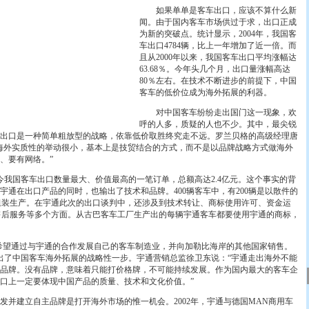
如果单单是客车出口，应该不算什么新
闻。由于国内客车市场供过于求，出口正成
为新的突破点。统计显示，2004年，我国客
车出口4784辆，比上一年增加了近一倍。而
且从2000年以来，我国客车出口平均涨幅达
63.68％。今年头几个月，出口量涨幅高达
80％左右。在技术不断进步的前提下，中国
客车的低价位成为海外拓展的利器。
对中国客车纷纷走出国门这一现象，欢
呼的人多，质疑的人也不少。其中，最尖锐
出口是一种简单粗放型的战略，依靠低价取胜终究走不远。罗兰贝格的高级经理唐
海外实质性的举动很小，基本上是技贸结合的方式，而不是以品牌战略方式做海外
、要有网络。”
我国客车出口数量最大、价值最高的一笔订单，总额高达2.4亿元。这个事实的背
宇通在出口产品的同时，也输出了技术和品牌。400辆客车中，有200辆是以散件的
组装生产。在宇通此次的出口谈判中，还涉及到技术转让、商标使用许可、资金运
售后服务等多个方面。从古巴客车工厂生产出的每辆宇通客车都要使用宇通的商标，
望通过与宇通的合作发展自己的客车制造业，并向加勒比海岸的其他国家销售。
迈出了中国客车海外拓展的战略性一步。宇通营销总监徐卫东说：“宇通走出海外不能
品牌。没有品牌，意味着只能打价格牌，不可能持续发展。作为国内最大的客车企
口上一定要体现中国产品的质量、技术和文化价值。”
建立自主品牌是打开海外市场的惟一机会。2002年，宇通与德国MAN商用车