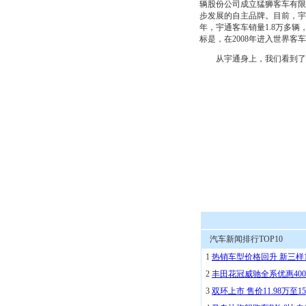
辆股份公司成立猛狮客车有限
步发展的自主品牌。目前，宇
年，宇通客车销量1.8万多
标是，在2008年进入世界
从宇通身上，我们看到了中
汽车新闻排行TOP10
1
热销车型价格回升 新三样
2
丰田花冠威驰全系优惠400
3
双环上市 售价11.98万至15