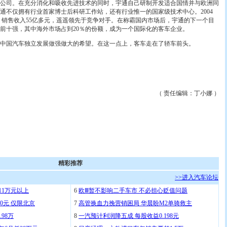
公司。在充分消化和吸收先进技术的同时，宇通自己研制开发适合国情并与欧洲同
通不仅拥有行业首家博士后科研工作站，还有行业惟一的国家级技术中心。2004
辆，销售收入55亿多元，遥遥领先于竞争对手。在称霸国内市场后，宇通的下一个目
客车前十强，其中海外市场占到20％的份额，成为一个国际化的客车企业。
国汽车独立发展做强做大的希望。在这一点上，客车走在了轿车前头。
（ 责任编辑：丁小娜 ）
精彩推荐
>>进入汽车论坛
11万元以上
6
欧Ⅲ暂不影响二手车市 不必担心贬值问题
0元 仅限北京
7
高管换血力挽营销困局 华晨盼M2单骑救主
.98万
8
一汽预计利润降五成 每股收益0.198元