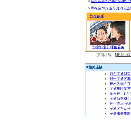
4
马自达旗舰跑车RX-8比去
5
库存减20万 五个月消化
汽车娱乐
刘德华撞车 吓傻若英
页面功能 【
我来说两
■
相关连接
百台宇通LP
郑州宇通客车出
技术为先胜在
宇通集团发布2
汤玉祥：让宇
宇通新车成为
春运临近 宇
宇通客车助推
宇通服务攻略