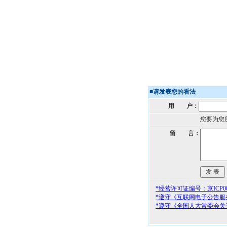
■
请发表您的看法
用 户：
您要为您
留 言：
*经营许可证编号：京ICP000
*遵守《互联网电子公告服
*遵守《全国人大常委会关