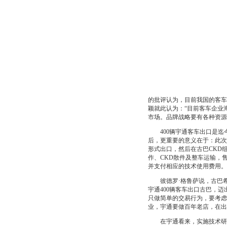
的批评认为，目前我国的客车
颖就此认为：“目前客车企业
市场。品牌战略要有各种资源
400辆宇通客车出口是迄今
后，更重要的意义在于：此次
形式出口，然后在古巴CKD
作、CKD散件及整车运输，
并支付相应的技术使用费用。
彼德罗·格鲁萨说，古巴希
宇通400辆客车出口古巴，
只做简单的交易行为，要考虑
业，宇通要做百年老店，在出
在宇通看来，实施技术研发并