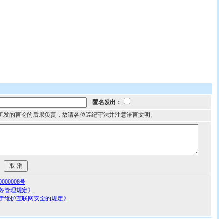
匿名发出：
所发的言论的后果负责，故请各位遵纪守法并注意语言文明。
00008号
务管理规定》
于维护互联网安全的规定》