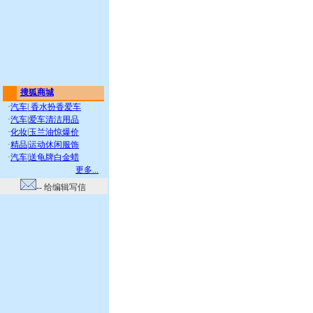
搜狐商城
·
汽车
|
香水扮香爱车
·
汽车
|
爱车清洁用品
·
化妆
|
玉兰油惊爆价
·
精品
|
运动休闲服饰
·
汽车
|
送龟牌白金蜡
更多...
-- 给编辑写信