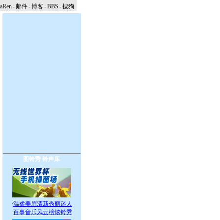
naRen
-
邮件
-
博客
-
BBS
-
搜狗
图铃秀
铃声库
·
温柔美眉清新秀丽迷人
·
百事音乐风云榜炫铃秀