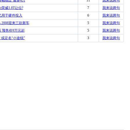
降幅稳定 最多4万
11
我来说两句
荣威1.8T让位?
7
我来说两句
0亿用于硬件投入
6
我来说两句
 2008迎来三款新车
5
我来说两句
历 预售价9万元起
5
我来说两句
产 或定名“小途锐”
3
我来说两句