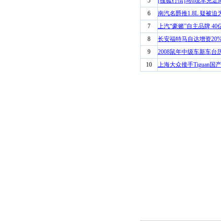
5
[搜狐行情]马6现车充足
6
南汽名爵推1.8L 疑被迫为
7
上汽“豪赌”自主品牌 4
8
长安福特马自达增资20%
9
2008鼠年中级车新车台
10
上海大众接手Tiguan国