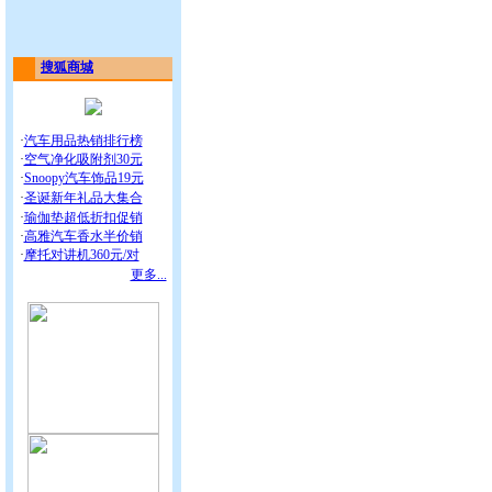
搜狐商城
·
汽车用品热销排行榜
·
空气净化吸附剂30元
·
Snoopy汽车饰品19元
·
圣诞新年礼品大集合
·
瑜伽垫超低折扣促销
·
高雅汽车香水半价销
·
摩托对讲机360元/对
更多...