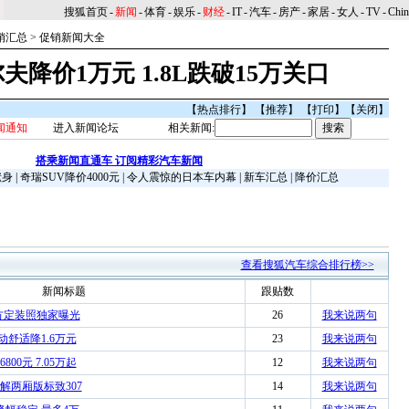
搜狐首页
-
新闻
-
体育
-
娱乐
-
财经
-
IT
-
汽车
-
房产
-
家居
-
女人
-
TV
-
Chi
销汇总
>
促销新闻大全
尔夫降价1万元 1.8L跌破15万关口
36
【
热点排行
】 【
推荐
】 【
打印
】【
关闭
】
闻通知
进入新闻论坛
相关新闻:
搭乘新闻直通车 订阅精彩汽车新闻
献身
|
奇瑞SUV降价4000元
|
令人震惊的日本车内幕
|
新车汇总
|
降价汇总
查看搜狐汽车综合排行榜>>
新闻标题
跟贴数
方定装照独家曝光
26
我来说两句
手动舒适降1.6万元
23
我来说两句
00元 7.05万起
12
我来说两句
解两厢版标致307
14
我来说两句