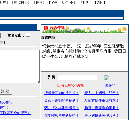
两句
】 【
热点排行
】 【
推荐
】 【字体：
大
中
小
】 【
打印
】 【
关闭
】
匿名发出：
短信内容：
文明。
手 机
自写包月5分钱/条
更多>>
搜狐天气为你抢先报！
魔力占卜姻缘一线牵！
金币不是赚的是抢的！
爱情玄机任由你游戏！
0008号
理规定》
猪八戒这样泡到紫霞！
帅哥一定要看的宝典！
护互联网安全的规定》
你受哪颗星星的庇护？
萨达姆最新关押照片！