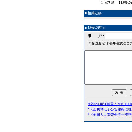
页面功能 【
我来说
■ 相关链接
■ 我来说两句
用 户：
请各位遵纪守法并注意语言
*经营许可证编号：京ICP0000
*《互联网电子公告服务管
*《全国人大常委会关于维