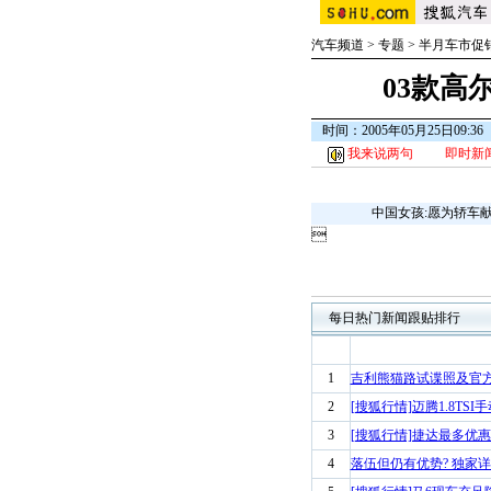
汽车频道
>
专题
>
半月车市促
03款高
时间：2005年05月25日09:
我来说两句
即时新
中国女孩:愿为轿车

每日热门新闻跟贴排行
1
吉利熊猫路试谍照及官
2
[搜狐行情]迈腾1.8TSI
3
[搜狐行情]捷达最多优惠68
4
落伍但仍有优势? 独家详