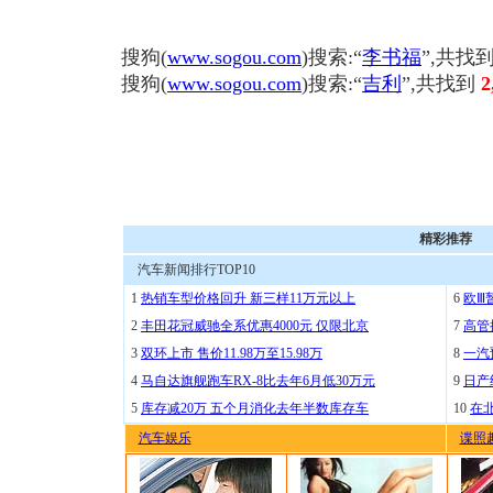
搜狗(
www.sogou.com
)搜索:“
李书福
”,共找
搜狗(
www.sogou.com
)搜索:“
吉利
”,共找到
2
精彩推荐
汽车新闻排行TOP10
1
热销车型价格回升 新三样11万元以上
6
欧Ⅲ
2
丰田花冠威驰全系优惠4000元 仅限北京
7
高管
3
双环上市 售价11.98万至15.98万
8
一汽
4
马自达旗舰跑车RX-8比去年6月低30万元
9
日产
5
库存减20万 五个月消化去年半数库存车
10
在
汽车娱乐
谍照