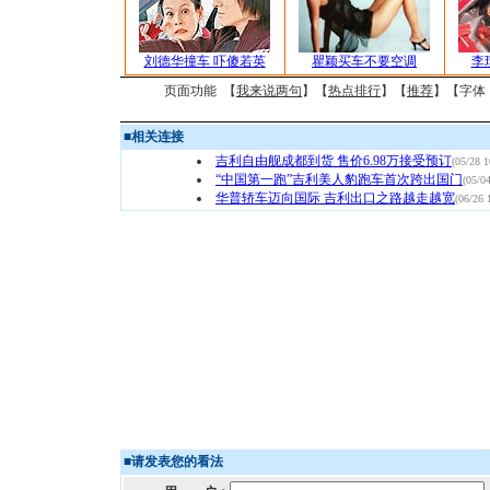
刘德华撞车 吓傻若英
瞿颖买车不要空调
李
页面功能 【
我来说两句
】【
热点排行
】【
推荐
】【字体
■
相关连接
吉利自由舰成都到货 售价6.98万接受预订
(05/28 1
“中国第一跑”吉利美人豹跑车首次跨出国门
(05/0
华普轿车迈向国际 吉利出口之路越走越宽
(06/26 
■
请发表您的看法