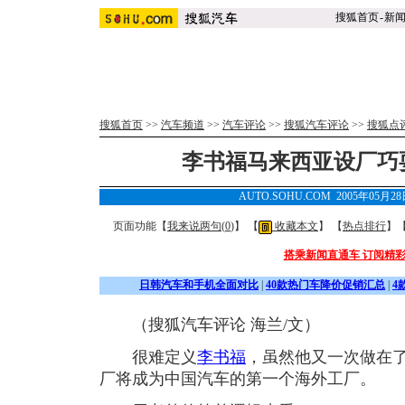
搜狐首页
-
新
搜狐首页
>>
汽车频道
>>
汽车评论
>>
搜狐汽车评论
>>
搜狐点
李书福马来西亚设厂巧
AUTO.SOHU.COM 2005年05月2
页面功能【
我来说两句(
0
)
】 【
收藏本文
】 【
热点排行
】
搭乘新闻直通车 订阅精
日韩汽车和手机全面对比
|
40款热门车降价促销汇总
|
4
（搜狐汽车评论 海兰/文）
很难定义
李书福
，虽然他又一次做在
厂将成为中国汽车的第一个海外工厂。