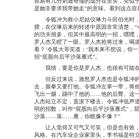
容易有几分刺激奇瑞的成分在里头，类似于
是她非要求我带她走”的意味。看到这点容
令狐冲为救小尼姑仪琳力斗田伯光时，
膛，在仪琳后来的转述中原因非常清楚，“
的功夫很多，但其中最高明的一招，嘿嘿，
罗人杰又瞪了一眼。罗人杰抢将过来，喝道
看？’令狐大哥笑道：‘我本来不想说，你
招“屁股向后平沙落雁式”。
我猜，要是你是罗人杰，也很有可能在
但反过来说，激怒罗人杰也是令狐冲的
去，握拳又要打他。令狐冲左掌一带，将
飞出一腿，踢中了他的……他的后臀。这
人杰站立不定，直滚下楼去。令狐冲低声道
明的招数，叫作“屁股向后平沙落雁式”，
沙落……落……雁，你瞧像不像？”
让人觉得又可气又可笑，但是也有效，
风格。在汽车业企业家里头，李书福是特