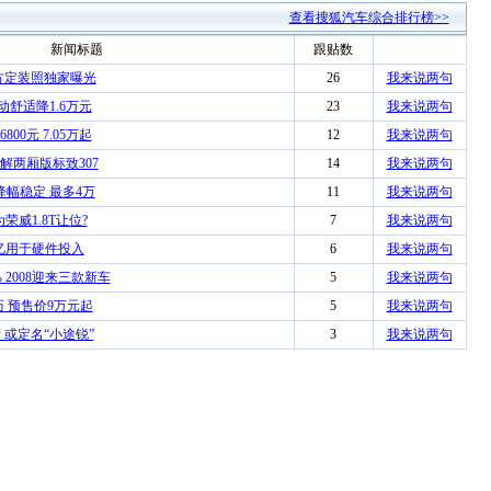
查看搜狐汽车综合排行榜>>
新闻标题
跟贴数
方定装照独家曝光
26
我来说两句
手动舒适降1.6万元
23
我来说两句
00元 7.05万起
12
我来说两句
解两厢版标致307
14
我来说两句
降幅稳定 最多4万
11
我来说两句
荣威1.8T让位?
7
我来说两句
0亿用于硬件投入
6
我来说两句
 2008迎来三款新车
5
我来说两句
历 预售价9万元起
5
我来说两句
产 或定名“小途锐”
3
我来说两句