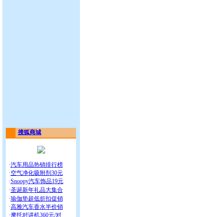
搜狐商城
·
汽车用品热销排行榜
·
空气净化吸附剂30元
·
Snoopy汽车饰品19元
·
圣诞新年礼品大集合
·
瑜伽垫超低折扣促销
·
高雅汽车香水半价销
·
摩托对讲机360元/对