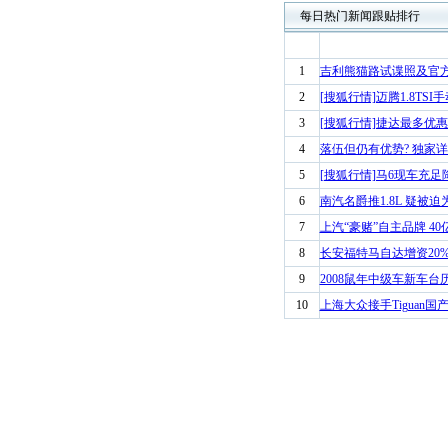
每日热门新闻跟贴排行
1
吉利熊猫路试谍照及官
2
[搜狐行情]迈腾1.8TSI
3
[搜狐行情]捷达最多优惠68
4
落伍但仍有优势? 独家详
5
[搜狐行情]马6现车充足
6
南汽名爵推1.8L 疑被迫为
7
上汽“豪赌”自主品牌 4
8
长安福特马自达增资20%
9
2008鼠年中级车新车台
10
上海大众接手Tiguan国