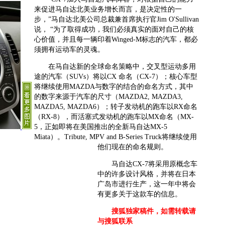
来促进马自达北美业务增长而言，是决定性的一
步，”马自达北美公司总裁兼首席执行官Jim O'Sullivan
说， “为了取得成功，我们必须真实的面对自己的核
心价值，并且每一辆印着Winged-M标志的汽车，都必
须拥有运动车的灵魂。
在马自达新的全球命名策略中，交叉型运动多用
途的汽车（SUVs）将以CX 命名（CX-7）；核心车型
将继续使用MAZDA与数字的结合的命名方式，其中
的数字来源于汽车的尺寸（MAZDA2, MAZDA3,
MAZDA5, MAZDA6）；转子发动机的跑车以RX命名
（RX-8），而活塞式发动机的跑车以MX命名（MX-
5，正如即将在美国推出的全新马自达MX-5
Miata）。Tribute, MPV and B-Series Truck将继续使用
他们现在的命名规则。
马自达CX-7将采用原概念车
中的许多设计风格，并将在日本
广岛市进行生产，这一年中将会
有更多关于这款车的信息。
搜狐独家稿件，如需转载请
与搜狐联系