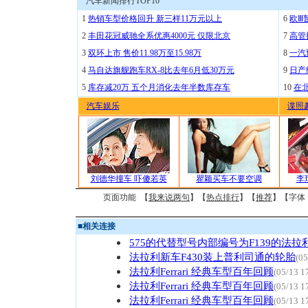
汽车新闻排行TOP10
1
热销车型价格回升 新三样11万元以上
6
欧Ⅲ
2
丰田花冠威驰全系优惠4000元 仅限北京
7
高管
3
双环上市 售价11.98万至15.98万
8
一汽
4
马自达旗舰跑车RX-8比去年6月低30万元
9
日产
5
库存减20万 五个月消化去年半数库存车
10
在
汽车娱乐
谍照
刘德华撞车 吓傻若英
瞿颖买车不要空调
李
页面功能 【
我来说两句
】【
热点排行
】【
推荐
】【字体
■
相关连接
575的代替型号内部编号为F139的法拉
法拉利新车F430装上普利司通的轮胎
(05
法拉利Ferrari 经典车型百年回顾
(05/13 1
法拉利Ferrari 经典车型百年回顾
(05/13 1
法拉利Ferrari 经典车型百年回顾
(05/13 1