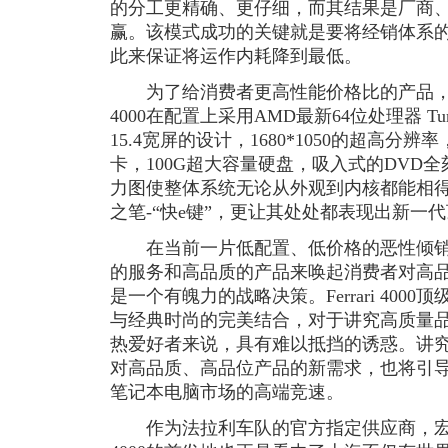
的分工更精确、更仔细，而其结果是厂商
赢。该模式成功的关键就是要将经销体系
此来保证将运作内耗降到最低。
为了给消费者更高性能价格比的产品，宏碁也
4000在配置上采用AMD最新64位处理器 Tur
15.4宽屏的设计，1680*1050的超高分辨率，
卡，100G超大容量硬盘，吸入式的DVD
力图使整体系统无论从外观到内核都能相得益
之笔-“快e键”，更让其处处都表现出新一
在当前一片低配置、低价格的恶性倾销
的服务和高品质的产品来唤起消费者对高
是一个有魄力的战略决策。Ferrari 40
与经典时尚的完美结合，对于讲究高质量
热爱好者来说，具有难以抵挡的诱惑。讲
对高品质、高品位产品的新需求，也将引
笔记本电脑市场的高端竞速。
作为法拉利车队的官方指定供应商，宏碁此次