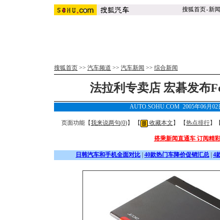
搜狐首页
-
新
搜狐首页
>>
汽车频道
>>
汽车新闻
>>
综合新闻
法拉利专卖店 宏碁发布Fe
AUTO.SOHU.COM 2005年06月0
页面功能【
我来说两句(
0
)
】 【
收藏本文
】 【
热点排行
】
搭乘新闻直通车 订阅精
日韩汽车和手机全面对比
|
40款热门车降价促销汇总
|
4