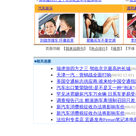
5
库存减20万 五个月消化去年半数库存车
10
在
汽车娱乐
谍照
刘德华撞车 吓傻若英
瞿颖买车不要空调
李
页面功能 【
我来说两句
】【
热点排行
】【
推荐
】【字体
■
相关连接
瑞虎游四方之三 驾临京北最高的长城
(06
天津一汽：营销战全面打响
(06/02 12:01)
美国交通标志供应商:谁来给中国交通指
汽车出口繁荣隐忧:是不是又一种“泡沫”
罕见冰雹砸坏汽车万余辆 日系车更易受
调查报告已出 酷派跑车离强制召回只差
新汽车消费税征收办法将影响车价
(06/02
新汽车消费税征收办法将影响车价
(06/02
法拉利专卖店 宏碁发布Ferrari笔记本电