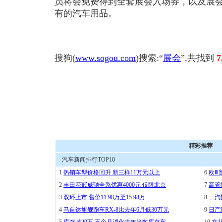
员将会免费得到全套展会入场券，以及展
有的汽车用品。
搜狗(
www.sogou.com
)搜索:“
展会
”,共找到
7
精彩推荐
汽车新闻排行TOP10
1
热销车型价格回升 新三样11万元以上
6
欧Ⅲ
2
丰田花冠威驰全系优惠4000元 仅限北京
7
高管
3
双环上市 售价11.98万至15.98万
8
一汽
4
马自达旗舰跑车RX-8比去年6月低30万元
9
日产