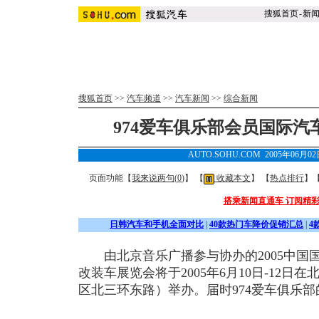
搜狐首页
-
新
搜狐首页
>>
汽车频道
>>
汽车新闻
>>
综合新闻
974爱车俱乐部会员国际
AUTO.SOHU.COM 2005年06月0
页面功能【
我来说两句(
0
)
】 【
收藏本文
】 【
热点排行
】
搭乘新闻直通车 订阅精
日韩汽车和手机全面对比
|
40款热门车降价促销汇总
|
4
由北京音乐广播参与协办的2005中国
改装车展览会将于2005年6月10日-12
区北三环东路）举办。届时974爱车俱乐