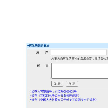
■
请发表您的看法
用 户：
您要为您所发的言论的后果负责，故请各位
留 言：
*经营许可证编号：京ICP00000008号
*遵守《互联网电子公告服务管理规定》
*遵守《全国人大常委会关于维护互联网安全的规定》