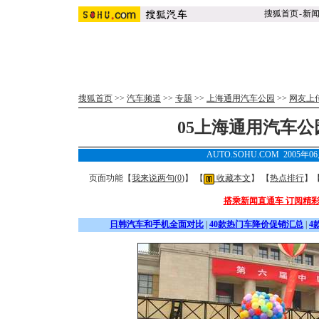
搜狐首页
-
新
搜狐首页
>>
汽车频道
>>
专题
>>
上海通用汽车公园
>>
网友上
05上海通用汽车
AUTO.SOHU.COM 2005年0
页面功能【
我来说两句(
0
)
】 【
收藏本文
】 【
热点排行
】
搭乘新闻直通车 订阅精
日韩汽车和手机全面对比
|
40款热门车降价促销汇总
|
4