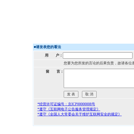
■
请发表您的看法
用 户：
您要为您所发的言论的后果负责，故请各位
留 言：
*经营许可证编号：京ICP00000008号
*遵守《互联网电子公告服务管理规定》
*遵守《全国人大常委会关于维护互联网安全的规定》