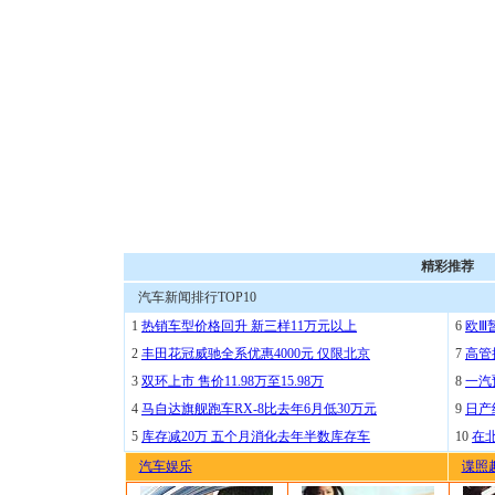
精彩推荐
汽车新闻排行TOP10
1
热销车型价格回升 新三样11万元以上
6
欧Ⅲ
2
丰田花冠威驰全系优惠4000元 仅限北京
7
高管
3
双环上市 售价11.98万至15.98万
8
一汽
4
马自达旗舰跑车RX-8比去年6月低30万元
9
日产
5
库存减20万 五个月消化去年半数库存车
10
在
汽车娱乐
谍照