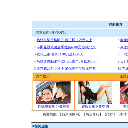
精彩推荐
汽车新闻排行TOP10
1
热销车型价格回升 新三样11万元以上
6
欧Ⅲ
2
丰田花冠威驰全系优惠4000元 仅限北京
7
高管
3
双环上市 售价11.98万至15.98万
8
一汽
4
马自达旗舰跑车RX-8比去年6月低30万元
9
日产
5
库存减20万 五个月消化去年半数库存车
10
在
汽车娱乐
谍照
刘德华撞车 吓傻若英
瞿颖买车不要空调
李
页面功能 【
我来说两句
】【
热点排行
】【
推荐
】【字体
■
相关连接