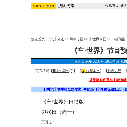
搜狐首页
-
新
搜狐首页
>>
汽车频道
>>
媒体专区
>>
车世界专区
>>
节目预告
《车·世界》节目预告6.
AUTO.SOHU.COM 2005年06月0
页面功能【
我来说两句(
0
)
】 【
收藏本文
】 【
热点排行
】
搭乘新闻直通车 订阅精
日韩汽车和手机全面对比
|
40款热门车降价促销汇总
|
4
《车·世界》日播版
6月6日（周一）
车讯