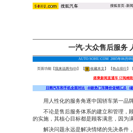
搜狐首页
-
新
一汽-大众售后服务
AUTO.SOHU.COM 2005年06月0
页面功能【
我来说两句(
0
)
】 【
收藏本文
】 【
热点排行
】
搭乘新闻直通车 订阅精
日韩汽车和手机全面对比
|
40款热门车降价促销汇总
|
4
用人性化的服务角逐中国轿车第一品
不论是售后服务体系的建立和管理，顾客
的实施，其核心目标都是顾客满意，因为
解决问题永远是解决情绪的先决条件，