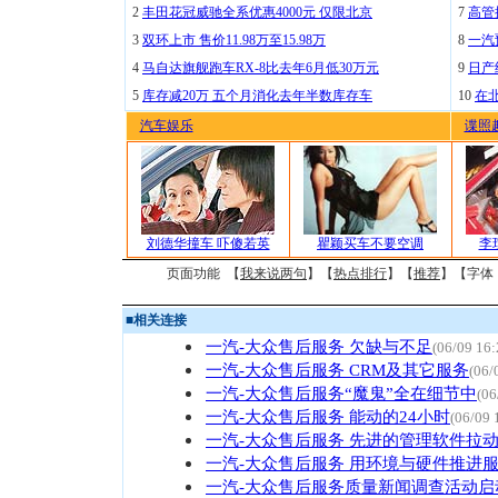
2
丰田花冠威驰全系优惠4000元 仅限北京
7
高管
3
双环上市 售价11.98万至15.98万
8
一汽
4
马自达旗舰跑车RX-8比去年6月低30万元
9
日产
5
库存减20万 五个月消化去年半数库存车
10
在
汽车娱乐
谍照
刘德华撞车 吓傻若英
瞿颖买车不要空调
李
页面功能 【
我来说两句
】【
热点排行
】【
推荐
】【字体
■
相关连接
一汽-大众售后服务 欠缺与不足
(06/09 16:
一汽-大众售后服务 CRM及其它服务
(06/
一汽-大众售后服务“魔鬼”全在细节中
(06
一汽-大众售后服务 能动的24小时
(06/09 
一汽-大众售后服务 先进的管理软件拉
一汽-大众售后服务 用环境与硬件推进
一汽-大众售后服务质量新闻调查活动启