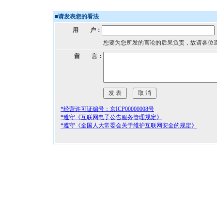
■
请发表您的看法
用 户：
您要为您所发的言论的后果负责，故请各位
留 言：
*经营许可证编号：京ICP00000008号
*遵守《互联网电子公告服务管理规定》
*遵守《全国人大常委会关于维护互联网安全的规定》