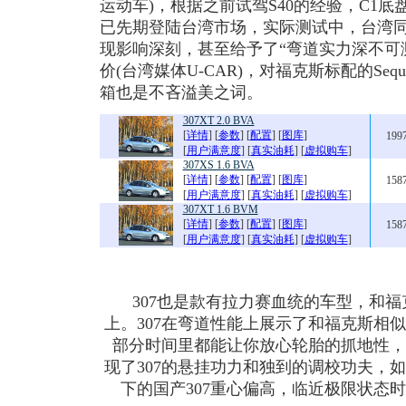
运动车)，根据之前试驾S40的经验，C1
已先期登陆台湾市场，实际测试中，台湾
现影响深刻，甚至给予了“弯道实力深不可
价(台湾媒体U-CAR)，对福克斯标配的Sequenti
箱也是不吝溢美之词。
307XT 2.0 BVA
[
详情
] [
参数
] [
配置
] [
图库
]
199
[
用户满意度
] [
真实油耗
] [
虚拟购车
]
307XS 1.6 BVA
[
详情
] [
参数
] [
配置
] [
图库
]
158
[
用户满意度
] [
真实油耗
] [
虚拟购车
]
307XT 1.6 BVM
[
详情
] [
参数
] [
配置
] [
图库
]
158
[
用户满意度
] [
真实油耗
] [
虚拟购车
]
307也是款有拉力赛血统的车型，和福
上。307在弯道性能上展示了和福克斯相
部分时间里都能让你放心轮胎的抓地性，
现了307的悬挂功力和独到的调校功夫，
下的国产307重心偏高，临近极限状态