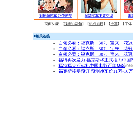
刘德华撞车 吓傻若英
瞿颖买车不要空调
李
页面功能 【
我来说两句
】【
热点排行
】【
推荐
】【字体
■
相关连接
白领必看：福克斯、307、宝来、花
白领必看：福克斯、307、宝来、花
白领必看：福克斯、307、宝来、花
福特再次发力 福克斯将正式推向中国
福特福克斯献礼中国电影百年华诞
(06/0
福克斯接受预订 预测净车价11万-16