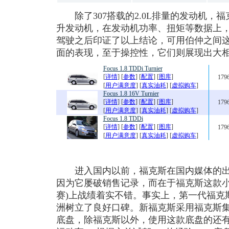
除了307搭载的2.0L排量的发动机，福
升发动机，在发动机功率、扭矩等数据上
驾驶之后印证了以上结论，可用伯仲之间
面的表现，至于操控性，它们则展现出大
Focus 1.8 TDDi Turnier
[
详情
] [
参数
] [
配置
] [
图库
]
179
[
用户满意度
] [
真实油耗
] [
虚拟购车
]
Focus 1.8 16V Turnier
[
详情
] [
参数
] [
配置
] [
图库
]
179
[
用户满意度
] [
真实油耗
] [
虚拟购车
]
Focus 1.8 TDDi
[
详情
] [
参数
] [
配置
] [
图库
]
179
[
用户满意度
] [
真实油耗
] [
虚拟购车
]
进入国内以前，福克斯在国内媒体的出
因为它屡破销售记录，而在于福克斯这款小
赛)上战绩着实不错。事实上，第一代福克
洲树立了良好口碑。新福克斯采用福克斯集团C1 Sh
底盘，除福克斯以外，使用这款底盘的还有V