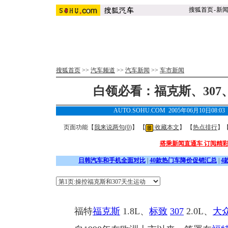
搜狐首页
-
新
搜狐首页
>>
汽车频道
>>
汽车新闻
>>
车市新闻
白领必看：福克斯、30
AUTO.SOHU.COM 2005年06月10日08:
页面功能【
我来说两句(
0
)
】 【
收藏本文
】 【
热点排行
】
搭乘新闻直通车 订阅精
日韩汽车和手机全面对比
|
40款热门车降价促销汇总
|
4
福特
福克斯
1.8L、
标致
307
2.0L、
大