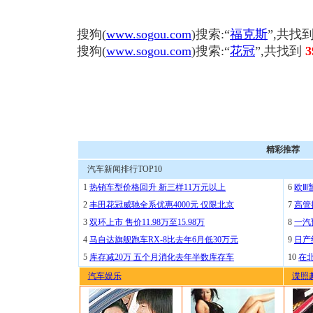
搜狗(
www.sogou.com
)搜索:“
福克斯
”,共找
搜狗(
www.sogou.com
)搜索:“
花冠
”,共找到
3
精彩推荐
汽车新闻排行TOP10
1
热销车型价格回升 新三样11万元以上
6
欧Ⅲ
2
丰田花冠威驰全系优惠4000元 仅限北京
7
高管
3
双环上市 售价11.98万至15.98万
8
一汽
4
马自达旗舰跑车RX-8比去年6月低30万元
9
日产
5
库存减20万 五个月消化去年半数库存车
10
在
汽车娱乐
谍照