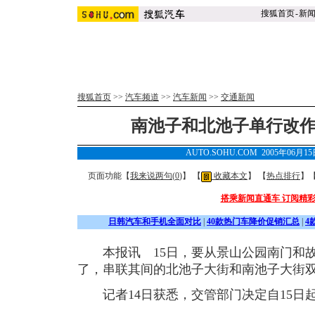
搜狐首页
-
新
搜狐首页
>>
汽车频道
>>
汽车新闻
>>
交通新闻
南池子和北池子单行改作
AUTO.SOHU.COM 2005年06月1
页面功能【
我来说两句(
0
)
】 【
收藏本文
】 【
热点排行
】
搭乘新闻直通车 订阅精
日韩汽车和手机全面对比
|
40款热门车降价促销汇总
|
4
本报讯 15日，要从景山公园南门和故
了，串联其间的北池子大街和南池子大街
记者14日获悉，交管部门决定自15日