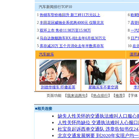
汽车新闻排行TOP10
1
热销车型价格回升 新三样11万元以上
6
欧Ⅲ
2
丰田花冠威驰全系优惠4000元 仅限北京
7
高管
3
双环上市 售价11.98万至15.98万
8
一汽
4
马自达旗舰跑车RX-8比去年6月低30万元
9
日产
5
库存减20万 五个月消化去年半数库存车
10
在
汽车娱乐
谍照
刘德华撞车 吓傻若英
瞿颖买车不要空调
李
页面功能 【
我来说两句
】【
热点排行
】【
推荐
】【字体
■
相关连接
缺失人性关怀的交通执法难叫人口服心
人性关怀尚缺位 交通执法难叫人心服口
杜宝良起诉西单交通队 违章告知书仅24
北京交通发展纲要 到2020年实现户均