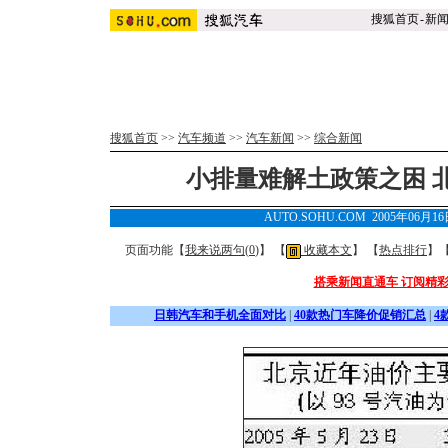
搜狐首页
-
新
搜狐首页
>>
汽车频道
>>
汽车新闻
>>
综合新闻
小排量难解土政策之困 
AUTO.SOHU.COM 2005年06月1
页面功能【
我来说两句(
0
)
】 【
收藏本文
】 【
热点排行
】
搭乘新闻直通车 订阅精
日韩汽车和手机全面对比
|
40款热门车降价促销汇总
|
4