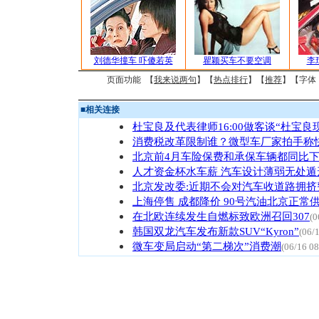
刘德华撞车 吓傻若英
瞿颖买车不要空调
李
页面功能 【
我来说两句
】【
热点排行
】【
推荐
】【字体
■
相关连接
杜宝良及代表律师16:00做客谈“杜宝良
消费税改革限制谁？微型车厂家拍手称
北京前4月车险保费和承保车辆都同比
人才资金杯水车薪 汽车设计薄弱无处遁
北京发改委:近期不会对汽车收道路拥挤
上海停售 成都降价 90号汽油北京正常
在北欧连续发生自燃标致欧洲召回307
(0
韩国双龙汽车发布新款SUV“Kyron”
(06/
微车变局启动“第二梯次”消费潮
(06/16 08