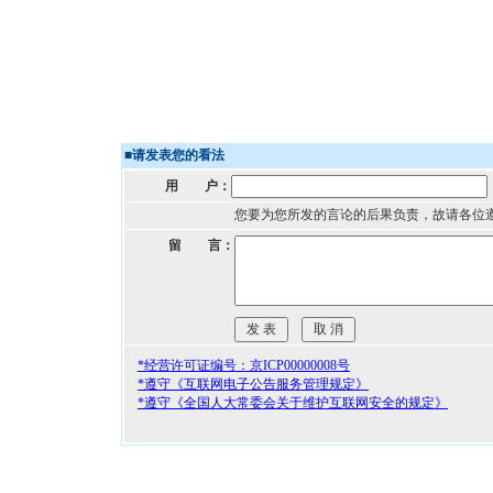
■
请发表您的看法
用 户：
您要为您所发的言论的后果负责，故请各位
留 言：
*经营许可证编号：京ICP00000008号
*遵守《互联网电子公告服务管理规定》
*遵守《全国人大常委会关于维护互联网安全的规定》