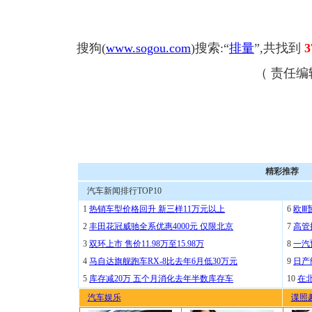
搜狗(
www.sogou.com
)搜索:“
排量
”,共找到
3
（ 责任
精彩推荐
汽车新闻排行TOP10
1
热销车型价格回升 新三样11万元以上
6
欧Ⅲ
2
丰田花冠威驰全系优惠4000元 仅限北京
7
高管
3
双环上市 售价11.98万至15.98万
8
一汽
4
马自达旗舰跑车RX-8比去年6月低30万元
9
日产
5
库存减20万 五个月消化去年半数库存车
10
在
汽车娱乐
谍照