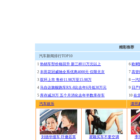
精彩推荐
汽车新闻排行TOP10
1
热销车型价格回升 新三样11万元以上
6
欧Ⅲ
2
丰田花冠威驰全系优惠4000元 仅限北京
7
高管
3
双环上市 售价11.98万至15.98万
8
一汽
4
马自达旗舰跑车RX-8比去年6月低30万元
9
日产
5
库存减20万 五个月消化去年半数库存车
10
在
汽车娱乐
谍照
刘德华撞车 吓傻若英
瞿颖买车不要空调
李