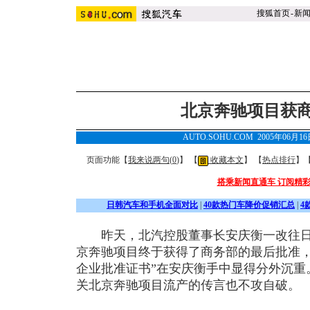
搜狐首页
-
新
北京奔驰项目获
AUTO.SOHU.COM 2005年06月1
页面功能【
我来说两句(
0
)
】 【
收藏本文
】 【
热点排行
】
搭乘新闻直通车 订阅精
日韩汽车和手机全面对比
|
40款热门车降价促销汇总
|
4
昨天，北汽控股董事长安庆衡一改往日
京奔驰项目终于获得了商务部的最后批准，
企业批准证书”在安庆衡手中显得分外沉重
关北京奔驰项目流产的传言也不攻自破。