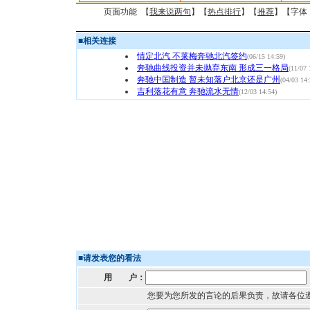
页面功能 【
我来说两句
】【
热点排行
】【
推荐
】【字体
■
相关连接
情定北汽 不莱梅奔驰北汽签约
(06/15 14:59)
奔驰曲线投资并未抛弃东南 形成三一格局
(11/07 
奔驰中国制造 暂未知落户北京还是广州
(04/03 14:
吉利落花有意 奔驰流水无情
(12/03 14:54)
■
请发表您的看法
用 户：
您要为您所发的言论的后果负责，故请各位