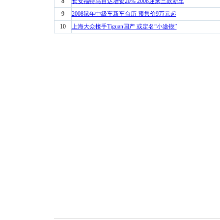
8
长安福特马自达增资20% 2008迎来三款新车
9
2008鼠年中级车新车台历 预售价9万元起
10
上海大众接手Tiguan国产 或定名“小途锐”