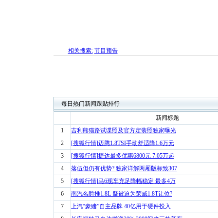
相关搜索:
节目预告
每日热门新闻跟贴排行
新闻标题
1
吉利熊猫路试谍照及官方定装照独家曝光
2
[搜狐行情]迈腾1.8TSI手动舒适降1.6万元
3
[搜狐行情]捷达最多优惠6800元 7.05万起
4
落伍但仍有优势? 独家详解两厢版标致307
5
[搜狐行情]马6现车充足降幅稳定 最多4万
6
南汽名爵推1.8L 疑被迫为荣威1.8T让位?
7
上汽“豪赌”自主品牌 40亿用于硬件投入