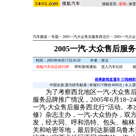
搜狐首页
-
新闻
-
体育
汽车频道
>
专题
>
2005一汽大众售后服务西北行
>
2005一汽大
2005一汽-大众售后
时间：2005年06月17日18:20
作者：张洁
搜狐汽车综合排行榜
即时新闻通知
进入汽车社区
相
搭乘新闻直通车 订阅精
中国女孩:愿为轿车献身
|
奇瑞SUV降价4000元
|
令人震
为了考察西北地区一汽-大众售后
服务品牌推广情况，2005年6月18~2
一汽-大众售后服务西北行”活动。
修》杂志主办，一汽-大众协办，双
发，经大同、呼和浩特、包头、榆林
关和哈密等地，最后到达新疆乌鲁木齐市