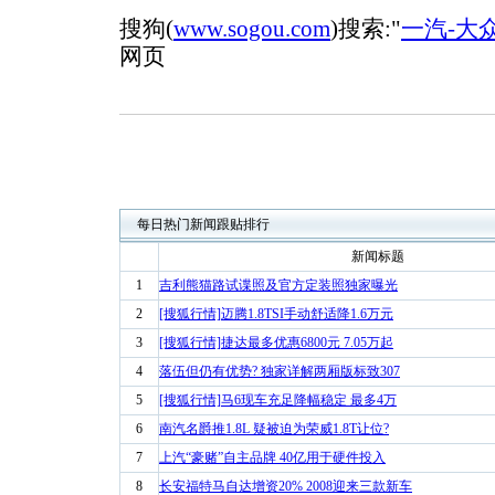
搜狗(
www.sogou.com
)搜索:"
一汽-大
网页
每日热门新闻跟贴排行
新闻标题
1
吉利熊猫路试谍照及官方定装照独家曝光
2
[搜狐行情]迈腾1.8TSI手动舒适降1.6万元
3
[搜狐行情]捷达最多优惠6800元 7.05万起
4
落伍但仍有优势? 独家详解两厢版标致307
5
[搜狐行情]马6现车充足降幅稳定 最多4万
6
南汽名爵推1.8L 疑被迫为荣威1.8T让位?
7
上汽“豪赌”自主品牌 40亿用于硬件投入
8
长安福特马自达增资20% 2008迎来三款新车