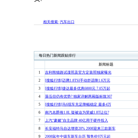
相关搜索:
汽车出口
每日热门新闻跟贴排行
新闻标题
1
吉利熊猫路试谍照及官方定装照独家曝光
2
[搜狐行情]迈腾1.8TSI手动舒适降1.6万元
3
[搜狐行情]捷达最多优惠6800元 7.05万起
4
落伍但仍有优势? 独家详解两厢版标致307
5
[搜狐行情]马6现车充足降幅稳定 最多4万
6
南汽名爵推1.8L 疑被迫为荣威1.8T让位?
7
上汽“豪赌”自主品牌 40亿用于硬件投入
8
长安福特马自达增资20% 2008迎来三款新车
9
2008鼠年中级车新车台历 预售价9万元起