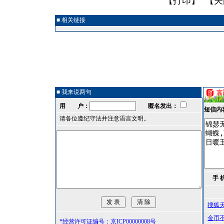
【
打印
】 【
关
■ 相关链接
■ 我来说两句
用 户：
匿名发出：
短信内
请各位遵纪守法并注意语言文明。
手 
搜狐
金币
*经营许可证编号：京ICP00000008号