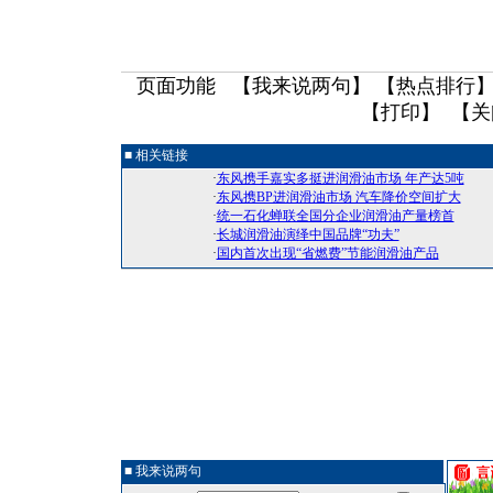
页面功能 【
我来说两句
】 【
热点排行
】
【
打印
】 【
关
■ 相关链接
·
东风携手嘉实多挺进润滑油市场 年产达5吨
·
东风携BP进润滑油市场 汽车降价空间扩大
·
统一石化蝉联全国分企业润滑油产量榜首
·
长城润滑油演绎中国品牌“功夫”
·
国内首次出现“省燃费”节能润滑油产品
■ 我来说两句