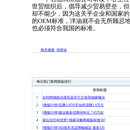
世贸组织后，倡导减少贸易壁垒，但
却不能少，因为这关乎企业和国家的
的OEM标准，洋油就不会无所顾忌
也必须符合我国的标准。
相关搜索:
润滑油
每日热门新闻跟贴排行
新闻标题
1
吉利熊猫路试谍照及官方定装照独家曝光
2
[搜狐行情]迈腾1.8TSI手动舒适降1.6万元
3
[搜狐行情]捷达最多优惠6800元 7.05万起
4
落伍但仍有优势? 独家详解两厢版标致307
5
[搜狐行情]马6现车充足降幅稳定 最多4万