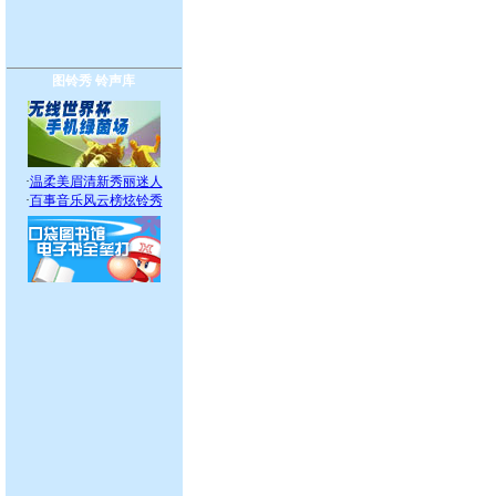
图铃秀
铃声库
·
温柔美眉清新秀丽迷人
·
百事音乐风云榜炫铃秀