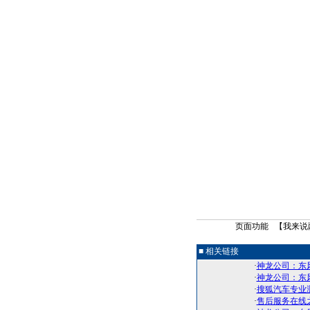
页面功能 【
我来说
■ 相关链接
·
神龙公司：东风
·
神龙公司：东风
·
搜狐汽车专业测
·
售后服务在线之