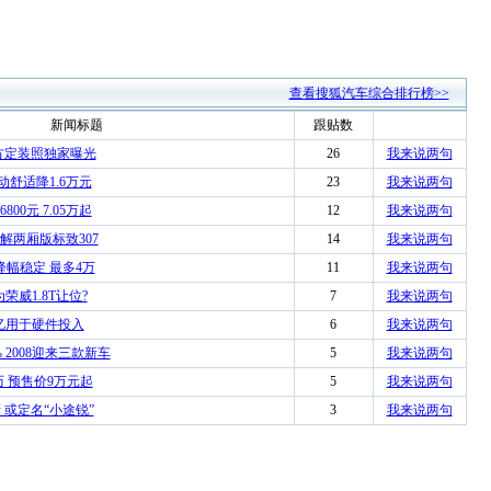
查看搜狐汽车综合排行榜>>
新闻标题
跟贴数
方定装照独家曝光
26
我来说两句
手动舒适降1.6万元
23
我来说两句
00元 7.05万起
12
我来说两句
解两厢版标致307
14
我来说两句
降幅稳定 最多4万
11
我来说两句
荣威1.8T让位?
7
我来说两句
0亿用于硬件投入
6
我来说两句
 2008迎来三款新车
5
我来说两句
历 预售价9万元起
5
我来说两句
产 或定名“小途锐”
3
我来说两句