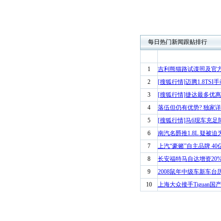
每日热门新闻跟贴排行
1
吉利熊猫路试谍照及官
2
[搜狐行情]迈腾1.8TSI
3
[搜狐行情]捷达最多优惠68
4
落伍但仍有优势? 独家详
5
[搜狐行情]马6现车充足
6
南汽名爵推1.8L 疑被迫为
7
上汽“豪赌”自主品牌 4
8
长安福特马自达增资20%
9
2008鼠年中级车新车台
10
上海大众接手Tiguan国