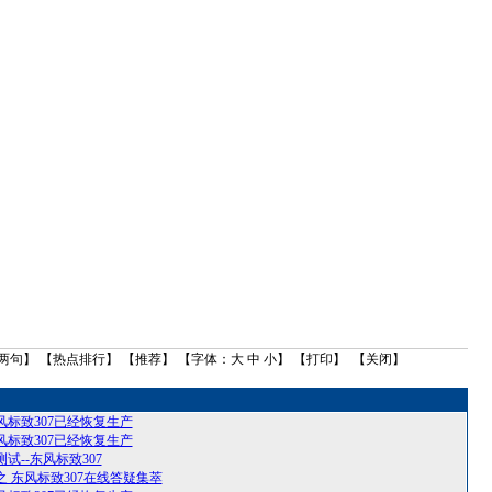
两句
】 【
热点排行
】 【
推荐
】 【字体：
大
中
小
】 【
打印
】 【
关闭
】
标致307已经恢复生产
标致307已经恢复生产
试--东风标致307
 东风标致307在线答疑集萃