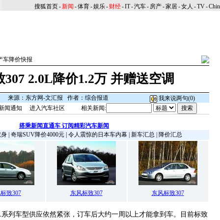
搜狐首页
-
新闻
-
体育
-
娱乐
-
财经
-
IT
-
汽车
-
房产
-
家居
-
女人
-
TV
-
Chi
产车降价快报
07 2.0L降价1.2万 并赠送空调
来源：东方网-文汇报 作者：综合报道
我来说两句(
0
)
新闻通知
进入汽车社区
相关新闻:
搭乘新闻直通车 订阅精彩汽车新闻
献身
|
奇瑞SUV降价4000元
|
令人震惊的日本车内幕
|
新车汇总
|
降价汇总
标致307
东风标致307
东风标致307
6L系列车型供应依然紧张，订车后大约一周以上才能拿到车。目前标致