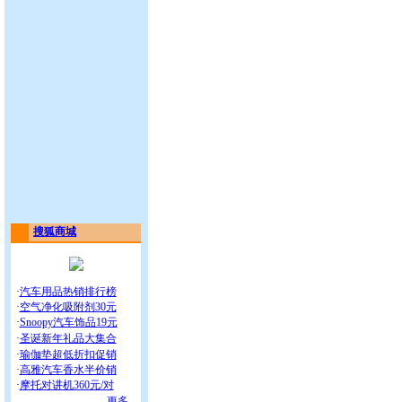
搜狐商城
·
汽车用品热销排行榜
·
空气净化吸附剂30元
·
Snoopy汽车饰品19元
·
圣诞新年礼品大集合
·
瑜伽垫超低折扣促销
·
高雅汽车香水半价销
·
摩托对讲机360元/对
更多...