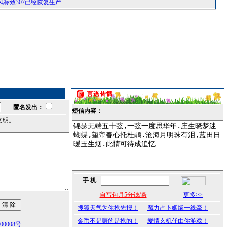
标致307已经恢复生产
匿名发出：
短信内容：
文明。
手 机
自写包月5分钱/条
更多>>
搜狐天气为你抢先报！
魔力占卜姻缘一线牵！
金币不是赚的是抢的！
爱情玄机任由你游戏！
0008号