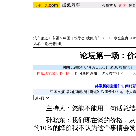
搜狐首页
-
新闻
-
体育
汽车频道
>
专题
>
中国市场学会-搜狐汽车--CCTV-联合主办-2
风暴
>
论坛进行时
论坛第一场：价
时间：2005年07月09日15:01 来源: 搜狐汽
搜狐汽车综合排行榜
即时新闻通知
进入汽车社区
搭乘新闻直通车 订阅精
中国女孩:愿为轿车献身
|
奇瑞SUV降价4000元
|
令人
主持人：您能不能用一句话总结
孙晓东：我们现在谈的价格，从20
的10％的降价我不认为这个事情会