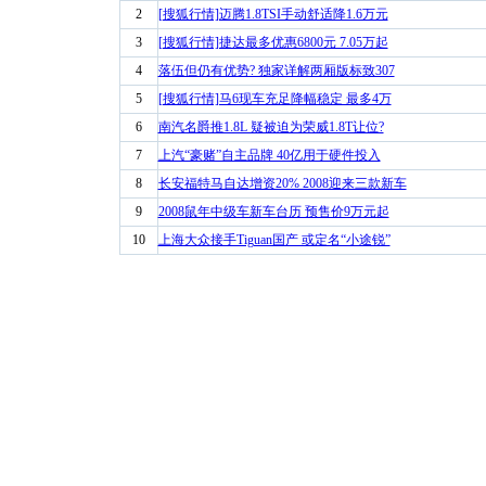
2
[搜狐行情]迈腾1.8TSI手动舒适降1.6万元
3
[搜狐行情]捷达最多优惠6800元 7.05万起
4
落伍但仍有优势? 独家详解两厢版标致307
5
[搜狐行情]马6现车充足降幅稳定 最多4万
6
南汽名爵推1.8L 疑被迫为荣威1.8T让位?
7
上汽“豪赌”自主品牌 40亿用于硬件投入
8
长安福特马自达增资20% 2008迎来三款新车
9
2008鼠年中级车新车台历 预售价9万元起
10
上海大众接手Tiguan国产 或定名“小途锐”