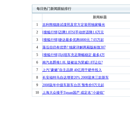
每日热门新闻跟贴排行
新闻标题
1
吉利熊猫路试谍照及官方定装照独家曝光
2
[搜狐行情]迈腾1.8TSI手动舒适降1.6万元
3
[搜狐行情]捷达最多优惠6800元 7.05万起
4
落伍但仍有优势? 独家详解两厢版标致307
5
[搜狐行情]马6现车充足降幅稳定 最多4万
6
南汽名爵推1.8L 疑被迫为荣威1.8T让位?
7
上汽“豪赌”自主品牌 40亿用于硬件投入
8
长安福特马自达增资20% 2008迎来三款新车
9
2008鼠年中级车新车台历 预售价9万元起
10
上海大众接手Tiguan国产 或定名“小途锐”