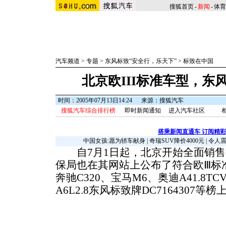
搜狐首页
-
新闻
-
体育
汽车频道
>
专题
>
东风标致“安全行，乐天下”
>
标致在中国
北京欧III标准车型，东
时间：2005年07月13日14:24
来源：搜狐汽车
搜狐汽车综合排行榜
即时新闻通知
进入汽车社区
搭乘新闻直通车 订阅精
中国女孩:愿为轿车献身
|
奇瑞SUV降价4000元
|
令人
自7月1日起，北京开始全面销售
保局也在其网站上公布了符合欧Ⅲ标准
奔驰C320、宝马M6、奥迪A41.8TC
A6L2.8东风标致牌DC7164307等