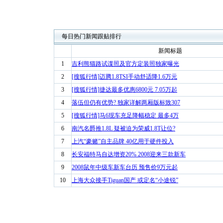
每日热门新闻跟贴排行
新闻标题
1
吉利熊猫路试谍照及官方定装照独家曝光
2
[搜狐行情]迈腾1.8TSI手动舒适降1.6万元
3
[搜狐行情]捷达最多优惠6800元 7.05万起
4
落伍但仍有优势? 独家详解两厢版标致307
5
[搜狐行情]马6现车充足降幅稳定 最多4万
6
南汽名爵推1.8L 疑被迫为荣威1.8T让位?
7
上汽“豪赌”自主品牌 40亿用于硬件投入
8
长安福特马自达增资20% 2008迎来三款新车
9
2008鼠年中级车新车台历 预售价9万元起
10
上海大众接手Tiguan国产 或定名“小途锐”