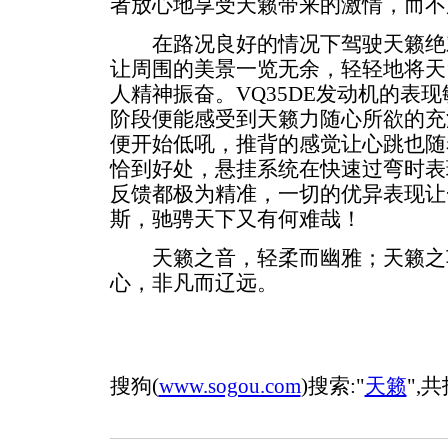
者放心地享受天籁带来的激情，而不
在路况良好的情况下驾驶天籁绝
让周围的美景一览无余，轻轻地将天
人精神振奋。VQ35DE发动机的表
阶段便能感受到天籁力随心所欲的充
便开始低吼，推背的感觉让心跳也随
恰到好处，悬挂系统在快速过弯时表
反馈都极为精准，一切的优异表现让
斯，驰骋天下又有何难哉！
天籁之音，轻柔而幽雅；天籁之
心，非凡而辽远。
搜狗(
www.sogou.com
)搜索:"
天籁
",共