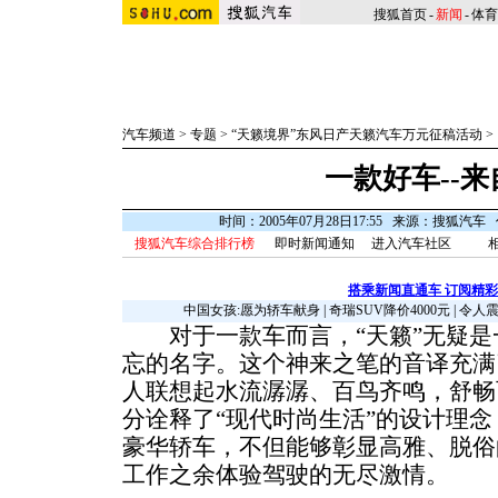
搜狐首页
-
新闻
-
体育
汽车频道
>
专题
>
“天籁境界”东风日产天籁汽车万元征稿活动
>
一款好车--
时间：2005年07月28日17:55 来源：搜狐汽
搜狐汽车综合排行榜
即时新闻通知
进入汽车社区
搭乘新闻直通车 订阅精
中国女孩:愿为轿车献身
|
奇瑞SUV降价4000元
|
令人
对于一款车而言，“天籁”无疑是
忘的名字。这个神来之笔的音译充满
人联想起水流潺潺、百鸟齐鸣，舒畅
分诠释了“现代时尚生活”的设计理
豪华轿车，不但能够彰显高雅、脱俗
工作之余体验驾驶的无尽激情。