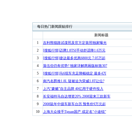
每日热门新闻跟贴排行
新闻标题
1
吉利熊猫路试谍照及官方定装照独家曝光
2
[搜狐行情]迈腾1.8TSI手动舒适降1.6万元
3
[搜狐行情]捷达最多优惠6800元 7.05万起
4
落伍但仍有优势? 独家详解两厢版标致307
5
[搜狐行情]马6现车充足降幅稳定 最多4万
6
南汽名爵推1.8L 疑被迫为荣威1.8T让位?
7
上汽“豪赌”自主品牌 40亿用于硬件投入
8
长安福特马自达增资20% 2008迎来三款新车
9
2008鼠年中级车新车台历 预售价9万元起
10
上海大众接手Tiguan国产 或定名“小途锐”