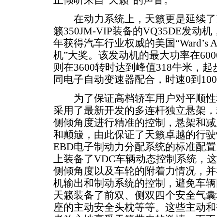
正倾听来自“天籁”的声音。
在动力系统上，天籁更是延续了Ni
籁350JM-VIP装备的VQ35DE
年获得汽车行业权威的美国“Ward’s Au
机”大奖。该发动机的最大功率在600
则在3600转时达到峰值318牛米，
同电子自动变速器配合，时速0到100
为了保证高档轿车用户对平顺性
采用了最新开发的多连杆独立悬架，
侧倾角度进行精准的控制，悬架和减
和颠簸，由此保证了天籁卓越的行驶
EBD电子制动力分配系统的标准配置以外
上装备了VDC车辆动态控制系统，
侧倾角度以及车轮的附着力情况，并
机输出和制动系统的控制，避免车辆
天籁装备了前双、侧双四个安全气囊
座的主动安全头枕等等。这些主动和