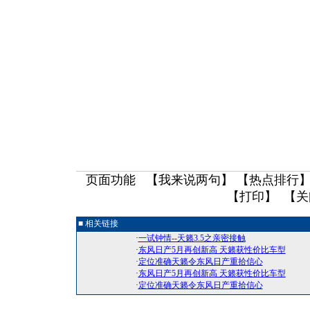
页面功能 【
我来说两句
】 【
热点排行
】
【
打印
】 【
关
■ 相关链接
·
一试钟情--天籁3.5之亲密接触
·
东风日产5月再创新高 天籁获性价比车型
·
定位准确天籁令东风日产重拾信心
·
东风日产5月再创新高 天籁获性价比车型
·
定位准确天籁令东风日产重拾信心