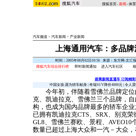
搜狐首页
-
新闻
-
体育
汽车频道
>
汽车新闻
>
产业新闻
上海通用汽车：多品牌
时间：2005年08月02日10:56 来源：东方网-文
搜狐汽车综合排行榜
即时新闻通知
进入汽车社区
相
搭乘新闻直通车 订阅精
中国女孩:愿为轿车献身
|
奇瑞SUV降价4000元
|
令人震
今年初，伴随着雪佛兰品牌定位的
克、凯迪拉克、雪佛兰三个品牌，自
构，也成为国内品牌最多的轿车企业
已拥有凯迪拉克CTS、SRX、别克荣
GL8、雪佛兰赛欧、景程、AVEO1
数量已超过上海大众和一汽－大众，