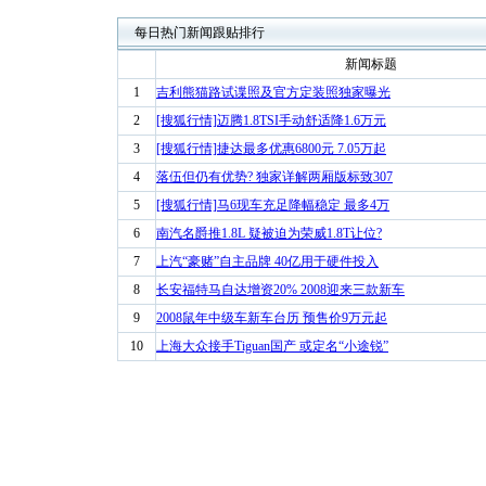
每日热门新闻跟贴排行
新闻标题
1
吉利熊猫路试谍照及官方定装照独家曝光
2
[搜狐行情]迈腾1.8TSI手动舒适降1.6万元
3
[搜狐行情]捷达最多优惠6800元 7.05万起
4
落伍但仍有优势? 独家详解两厢版标致307
5
[搜狐行情]马6现车充足降幅稳定 最多4万
6
南汽名爵推1.8L 疑被迫为荣威1.8T让位?
7
上汽“豪赌”自主品牌 40亿用于硬件投入
8
长安福特马自达增资20% 2008迎来三款新车
9
2008鼠年中级车新车台历 预售价9万元起
10
上海大众接手Tiguan国产 或定名“小途锐”