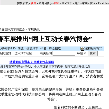
搜狐首页
-
新闻
-
体育
-
娱乐
-
财经
-
IT
-
汽车
-
房产
-
家居
-
女人
-
TV
-
Chi
长春国际汽车博览会
>
车展快讯
春车展推出“网上互动长春汽博会”
8月02日18:15 来源：搜狐汽车 作者：综合报道
我来说两句(
0
)
新闻通知
进入汽车社区
相关新闻:
搭乘新闻直通车 订阅精彩汽车新闻
献身
|
奇瑞SUV降价4000元
|
令人震惊的日本车内幕
|
新车汇总
|
降价汇总
长春)国际汽车博览会将于2005年8月在长春隆重举行。作为国内最
一，本届汽博会的隆重开幕，必将吸引广大汽车生产厂商、消费者和爱
会的广度和深度，提升展会的整体形象，并吸引更多参展商和参观
联手北京协动时代科技有限公司，将共同在网上推出“网上互动长春汽
博会”。
随着科技的不断进步，互联网正