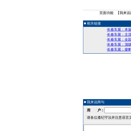
页面功能 【
我来说
■ 相关链接
·
长春车展：本届
·
长春车展：主
·
长春车展：全
·
长春车展：顶
·
长春车展：捷豹
■ 我来说两句
用 户：
请各位遵纪守法并注意语言