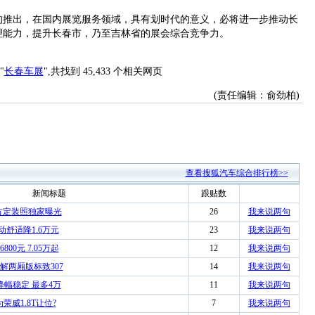
的推出，在国内展览服务领域，具有划时代的意义，必将进一步推动长
理能力，提升长春市，乃至吉林省的展会综合竞争力。
"
长春车展
",共找到 45,433 个相关网页
(责任编辑：俞劲柏)
查看搜狐汽车综合排行榜>>
新闻标题
跟贴数
方定装照独家曝光
26
我来说两句
手动舒适降1.6万元
23
我来说两句
00元 7.05万起
12
我来说两句
解两厢版标致307
14
我来说两句
降幅稳定 最多4万
11
我来说两句
荣威1.8T让位?
7
我来说两句