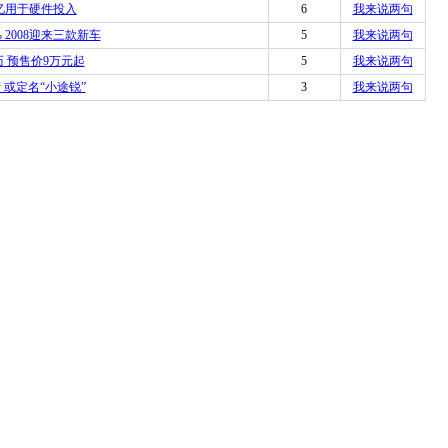
0亿用于硬件投入
6
我来说两句
 2008迎来三款新车
5
我来说两句
历 预售价9万元起
5
我来说两句
产 或定名“小途锐”
3
我来说两句