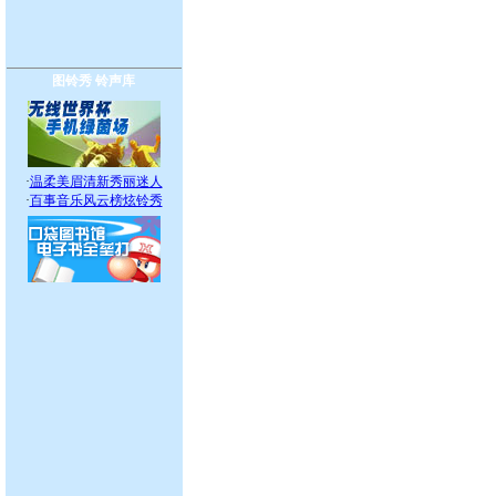
图铃秀
铃声库
·
温柔美眉清新秀丽迷人
·
百事音乐风云榜炫铃秀