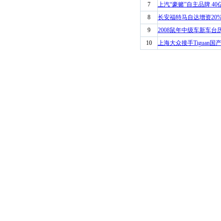
7
上汽“豪赌”自主品牌 4
8
长安福特马自达增资20%
9
2008鼠年中级车新车台
10
上海大众接手Tiguan国