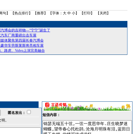
两句
】 【
热点排行
】 【
推荐
】 【字体：
大
中
小
】 【
打印
】 【
关闭
】
汽博会的吉祥物—“宁宁”诞生了
流汽车厂商重磅出击车展
国媒体聚焦第四届长春汽博会
级豪华车劳斯莱斯将亮相车展
、路虎、Volvo上演完美融合
匿名发出：
短信内容：
文明。