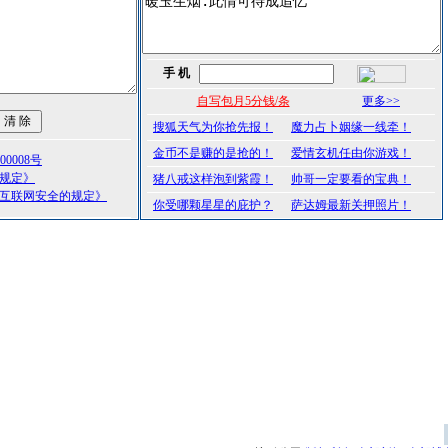
手 机
自写包月5分钱/条
更多>>
搜狐天气为你抢先报！
魔力占卜姻缘一线牵！
金币不是赚的是抢的！
爱情玄机任由你游戏！
0008号
理规定》
猪八戒这样泡到紫霞！
帅哥一定要看的宝典！
护互联网安全的规定》
你受哪颗星星的庇护？
萨达姆最新关押照片！