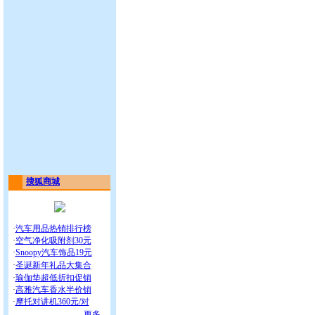
搜狐商城
·
汽车用品热销排行榜
·
空气净化吸附剂30元
·
Snoopy汽车饰品19元
·
圣诞新年礼品大集合
·
瑜伽垫超低折扣促销
·
高雅汽车香水半价销
·
摩托对讲机360元/对
更多...