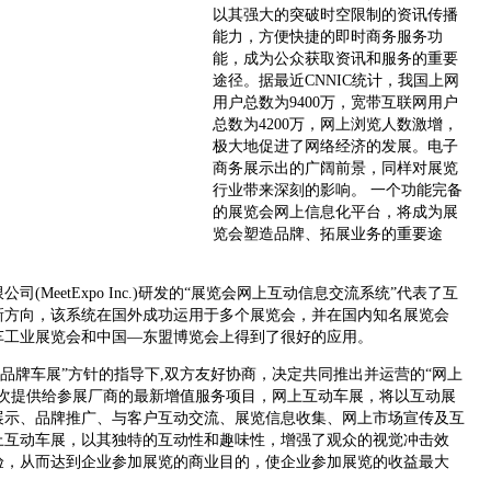
以其强大的突破时空限制的资讯传播
能力，方便快捷的即时商务服务功
能，成为公众获取资讯和服务的重要
途径。据最近CNNIC统计，我国上网
用户总数为9400万，宽带互联网用户
总数为4200万，网上浏览人数激增，
极大地促进了网络经济的发展。电子
商务展示出的广阔前景，同样对展览
行业带来深刻的影响。 一个功能完备
的展览会网上信息化平台，将成为展
览会塑造品牌、拓展业务的重要途
MeetExpo Inc.)研发的“展览会网上互动信息交流系统”代表了互
新方向，该系统在国外成功运用于多个展览会，并在国内知名展览会
车工业展览会和中国—东盟博览会上得到了很好的应用。
牌车展”方针的指导下,双方友好协商，决定共同推出并运营的“网上
首次提供给参展厂商的最新增值服务项目，网上互动车展，将以互动展
展示、品牌推广、与客户互动交流、展览信息收集、网上市场宣传及互
上互动车展，以其独特的互动性和趣味性，增强了观众的视觉冲击效
验，从而达到企业参加展览的商业目的，使企业参加展览的收益最大