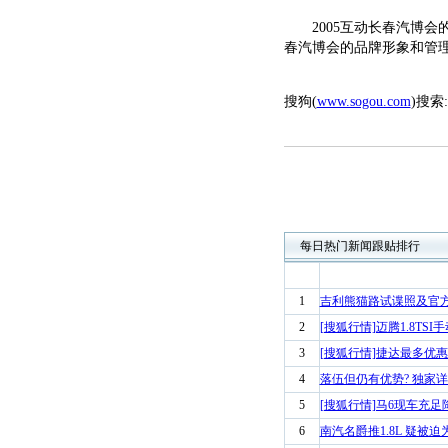
2005互动长春汽博会
春汽博会的品牌形象和管
搜狗(
www.sogou.com
)搜索:
每日热门新闻跟贴排行
1
吉利熊猫路试谍照及官
2
[搜狐行情]迈腾1.8TSI
3
[搜狐行情]捷达最多优惠68
4
落伍但仍有优势? 独家详
5
[搜狐行情]马6现车充足
6
南汽名爵推1.8L 疑被迫为