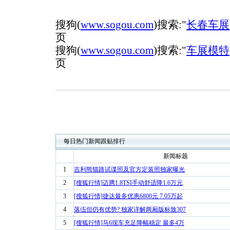
搜狗(
www.sogou.com
)搜索:"
长春车展
页
搜狗(
www.sogou.com
)搜索:"
车展模特
页
每日热门新闻跟贴排行
新闻标题
1
吉利熊猫路试谍照及官方定装照独家曝光
2
[搜狐行情]迈腾1.8TSI手动舒适降1.6万元
3
[搜狐行情]捷达最多优惠6800元 7.05万起
4
落伍但仍有优势? 独家详解两厢版标致307
5
[搜狐行情]马6现车充足降幅稳定 最多4万