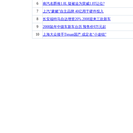
6
南汽名爵推1.8L 疑被迫为荣威1.8T让位?
7
上汽“豪赌”自主品牌 40亿用于硬件投入
8
长安福特马自达增资20% 2008迎来三款新车
9
2008鼠年中级车新车台历 预售价9万元起
10
上海大众接手Tiguan国产 或定名“小途锐”