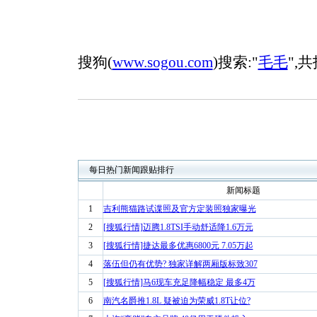
搜狗(
www.sogou.com
)搜索:"
毛毛
",共
每日热门新闻跟贴排行
新闻标题
1
吉利熊猫路试谍照及官方定装照独家曝光
2
[搜狐行情]迈腾1.8TSI手动舒适降1.6万元
3
[搜狐行情]捷达最多优惠6800元 7.05万起
4
落伍但仍有优势? 独家详解两厢版标致307
5
[搜狐行情]马6现车充足降幅稳定 最多4万
6
南汽名爵推1.8L 疑被迫为荣威1.8T让位?