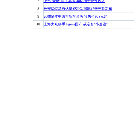
7
上汽“豪赌”自主品牌 40亿用于硬件投入
8
长安福特马自达增资20% 2008迎来三款新车
9
2008鼠年中级车新车台历 预售价9万元起
10
上海大众接手Tiguan国产 或定名“小途锐”