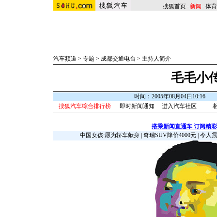
搜狐首页
-
新闻
-
体育
汽车频道
>
专题
>
成都交通电台
>
主持人简介
毛毛小
时间：2005年08月04日10:16
搜狐汽车综合排行榜
即时新闻通知
进入汽车社区
搭乘新闻直通车 订阅精
中国女孩:愿为轿车献身
|
奇瑞SUV降价4000元
|
令人