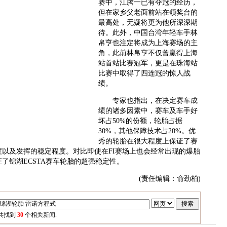
赛中，江腾一已有夺冠的经历，
但在家乡父老面前站在领奖台的
最高处，无疑将更为他所深深期
待。此外，中国台湾年轻车手林
帛亨也注定将成为上海赛场的主
角，此前林帛亨不仅曾赢得上海
站首站比赛冠军，更是在珠海站
比赛中取得了四连冠的惊人战
绩。
专家也指出，在决定赛车成
绩的诸多因素中，赛车及车手好
坏占50%的份额，轮胎占据
30%，其他保障技术占20%。优
秀的轮胎在很大程度上保证了赛
以及发挥的稳定程度。对比即使在FI赛场上也会经常出现的爆胎
了锦湖ECSTA赛车轮胎的超强稳定性。
(责任编辑：俞劲柏)
共找到
30
个相关新闻.