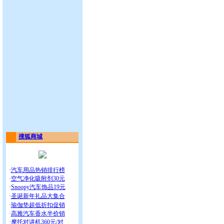
搜狐商城
·
汽车用品热销排行榜
·
空气净化吸附剂30元
·
Snoopy汽车饰品19元
·
圣诞新年礼品大集合
·
瑜伽垫超低折扣促销
·
高雅汽车香水半价销
·
摩托对讲机360元/对