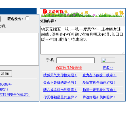
匿名发出：
短信内容：
文明。
手 机
自写包月5分钱/条
更多>>
搜狐天气为你抢先报！
魔力占卜姻缘一线牵！
金币不是赚的是抢的！
爱情玄机任由你游戏！
0008号
理规定》
猪八戒这样泡到紫霞！
帅哥一定要看的宝典！
护互联网安全的规定》
你受哪颗星星的庇护？
萨达姆最新关押照片！