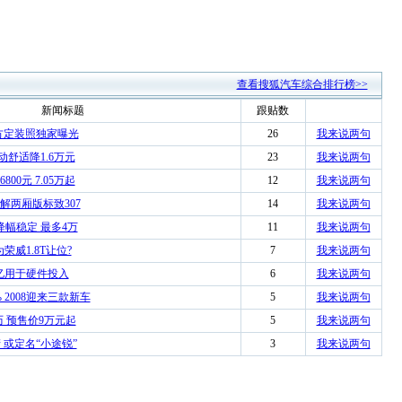
查看搜狐汽车综合排行榜>>
新闻标题
跟贴数
方定装照独家曝光
26
我来说两句
手动舒适降1.6万元
23
我来说两句
00元 7.05万起
12
我来说两句
解两厢版标致307
14
我来说两句
降幅稳定 最多4万
11
我来说两句
荣威1.8T让位?
7
我来说两句
0亿用于硬件投入
6
我来说两句
 2008迎来三款新车
5
我来说两句
历 预售价9万元起
5
我来说两句
产 或定名“小途锐”
3
我来说两句