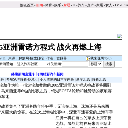
搜狐首页
-
新闻
-
体育
-
娱乐
-
财经
-
IT
-
汽车
-
房产
-
家居
-
女人
-
TV
-
Chi
05亚洲雷诺方程式 战火再燃上海
日09:11 来源：解放网-解放日报 作者：宫丽菲
我来说两句(
0
)
新闻通知
进入汽车社区
相关新闻:
搭乘新闻直通车 订阅精彩汽车新闻
献身
|
奇瑞SUV降价4000元
|
令人震惊的日本车内幕
|
新车汇总
|
降价汇总
胎作为唯一指定轮胎赞助的2005亚洲雷诺方程式挑战赛将回到
马来西亚等6站的比赛之后，锦湖ECSTA轮胎和她赞助的该项赛
海车迷。
挑战赛集合了亚洲各路年轻好手，无论在上海、珠海还是马来西
带来巨大的惊喜。
在这次上海站比赛中，深受车迷喜爱的上海车手
江腾一将在自己的家乡上演荣誉
之战。虽然此前在马来西亚站比