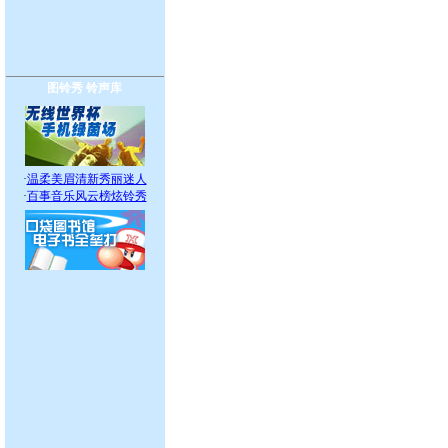
图铃秀
铃声库
·
温柔美眉清新秀丽迷人
·
百事音乐风云榜炫铃秀