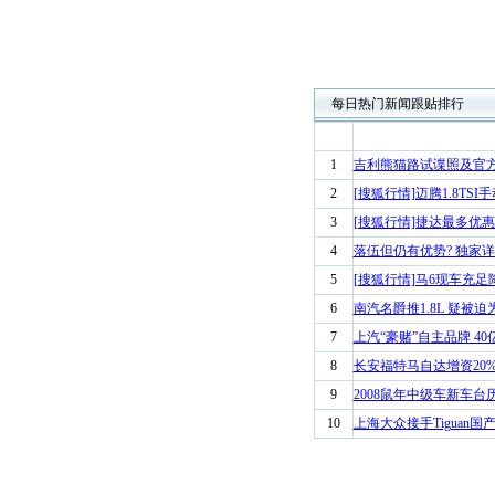
每日热门新闻跟贴排行
1
吉利熊猫路试谍照及官
2
[搜狐行情]迈腾1.8TSI
3
[搜狐行情]捷达最多优惠68
4
落伍但仍有优势? 独家详
5
[搜狐行情]马6现车充足
6
南汽名爵推1.8L 疑被迫为
7
上汽“豪赌”自主品牌 4
8
长安福特马自达增资20%
9
2008鼠年中级车新车台
10
上海大众接手Tiguan国