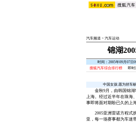
汽车频道
>
汽车运动
锦湖20
时间：2005年09月07
搜狐汽车综合排行榜
即时
中国女孩:愿为轿车
金秋9月，由韩国锦湖轮
上海。经过近半年在珠海、
事即将面对期盼已久的上
2005亚洲雷诺方程式
亚，每一场赛事都为车迷