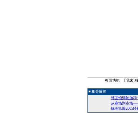
页面功能 【
我来说
■ 相关链接
·
韩国锦湖轮胎和
·
从赛场到市场—
·
锦湖轮胎2005