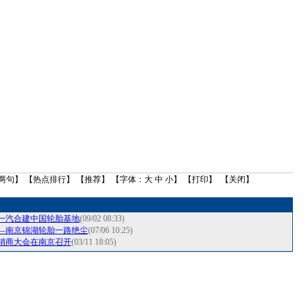
两句
】 【
热点排行
】 【
推荐
】 【字体：
大
中
小
】 【
打印
】 【
关闭
】
一汽合建中国轮胎基地
(09/02 08:33)
—南京锦湖轮胎一路绝尘
(07/06 10:25)
经销商大会在南京召开
(03/11 18:05)