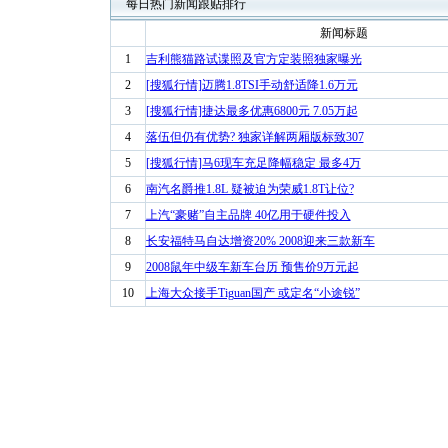
每日热门新闻跟贴排行
新闻标题
1
吉利熊猫路试谍照及官方定装照独家曝光
2
[搜狐行情]迈腾1.8TSI手动舒适降1.6万元
3
[搜狐行情]捷达最多优惠6800元 7.05万起
4
落伍但仍有优势? 独家详解两厢版标致307
5
[搜狐行情]马6现车充足降幅稳定 最多4万
6
南汽名爵推1.8L 疑被迫为荣威1.8T让位?
7
上汽“豪赌”自主品牌 40亿用于硬件投入
8
长安福特马自达增资20% 2008迎来三款新车
9
2008鼠年中级车新车台历 预售价9万元起
10
上海大众接手Tiguan国产 或定名“小途锐”