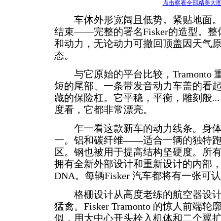
点击察看全部精美大
车体外形宽阔且低势。紧贴地面。
结束——完整的署名Fisker的造型。
和动力，无论动力可撤回顶盖因天气
态。
与它原始的平台比较，Tramonto
短的尾部、一条带发音动力车盖的看
藏的保险杠。它平稳，平衡，雕刻般..
度看，它都非常漂亮。
乍一看这款新车的动力线条。身体
一。铝和碳纤维——适合一辆的独特
区。钢也被用于提高结构坚硬度。所有Fisker
拥有全新外部设计和重新设计的内部，表达
DNA。每辆Fisker 汽车都将有一张
格栅设计从高度老练的航空器设计中得
猛禽。Fisker Tramonto 的惊人
似，用大中心开头栓入机体和二个翼